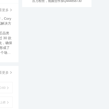
百万粉丝，视频合作加Q444858730
看更多
Cory
眠解决方
芯品类
30 款
化，确保
形成了
多个场
看更多
.60
上榜