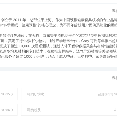
查
创立于 2011 年，总部位于上海。作为中国颈椎健康寝具领域的专业品牌，
秉持“科学睡眠，健康颈椎”的核心理念，为不同年龄段用户提供系统化的睡
市场中保持领先地位，在天猫、京东等主流电商平台的枕芯品类中长期稳居枕
度，奠定了行业标杆的地位。通过产学研医合作，Cory 可韵每年推出超过 
成了超过 10,000 次睡眠测试，通过人体工程学数据采集与材料性能优
及新型填充材料的专利技术，在颈椎支撑结构、透气导湿材质等关键领域
韵已服务了超过 1000 万用户，涵盖了成人护颈、母婴呵护、家居舒适等
了用户的长期信任。
查
可韵U型枕
O.35
品牌榜排名NO
可韵枕头
O.86
未