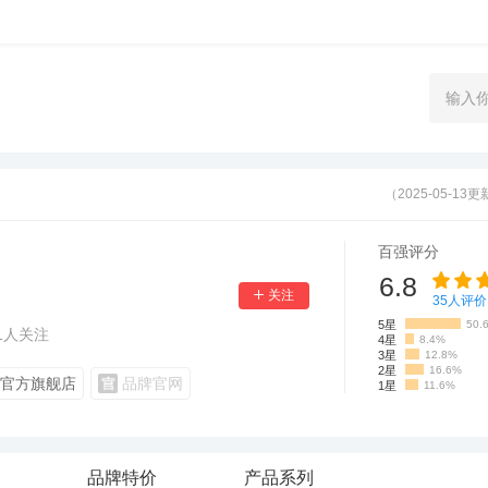
（2025-05-13
百强评分
6.8
35
人评价
5星
50.
1
人关注
4星
8.4%
3星
12.8%
2星
16.6%
官方旗舰店
品牌官网
1星
11.6%
品牌特价
产品系列