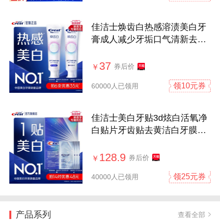
佳洁士焕齿白热感溶渍美白牙
膏成人减少牙垢口气清新去黄
去渍
37
券后价
￥
领10元券
60000人已领用
佳洁士美白牙贴3d炫白活氧净
白贴片牙齿贴去黄洁白牙膜去
渍白牙
128.9
券后价
￥
领25元券
40000人已领用
产品系列
查看全部