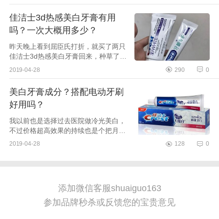
光，我从来没有这么一眼就确认过是我
想用的牙膏！官方...
佳洁士3d热感美白牙膏有用
吗？一次大概用多少？
昨天晚上看到屈臣氏打折，就买了两只
佳洁士3d热感美白牙膏回来，种草了有
一段时间的美白牙膏，使用感还不错，
2019-04-28
290
0
来做个小安利。因为看到很多女孩说用
过之后口腔粘膜...
美白牙膏成分？搭配电动牙刷
好用吗？
我以前也是选择过去医院做冷光美白，
不过价格超高效果的持续也是个把月，
实在是没有时间精力金钱去做。就从日
2019-04-28
128
0
常的刷牙当方面做努力，也是买过一堆
美白牙膏，今天...
添加微信客服shuaiguo163
参加品牌秒杀或反馈您的宝贵意见