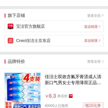
旗下店铺
查看全部
宝洁官方旗舰店
直达链接
Crest佳洁士京东店
直达链接
品牌特价
查看全部
佳洁士双效含氟牙膏渍成人清
新口气男女士专用薄荷正品官
方旗舰店
6.3
券后价
￥
领10元券
60000人已领用