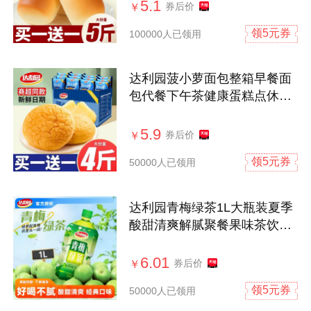
5.1
券后价
￥
领5元券
100000人已领用
达利园菠小萝面包整箱早餐面
包代餐下午茶健康蛋糕点休闲
零食批发
5.9
券后价
￥
领5元券
50000人已领用
达利园青梅绿茶1L大瓶装夏季
酸甜清爽解腻聚餐果味茶饮料
整箱批发
6.01
券后价
￥
领5元券
50000人已领用