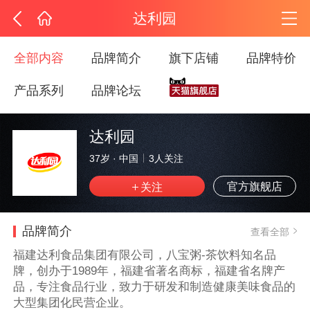
达利园
全部内容
品牌简介
旗下店铺
品牌特价
产品系列
品牌论坛
达利园
37岁
·
中国
3
人关注
官方旗舰店
品牌简介
查看全部
福建达利食品集团有限公司，八宝粥-茶饮料知名品
牌，创办于1989年，福建省著名商标，福建省名牌产
品，专注食品行业，致力于研发和制造健康美味食品的
大型集团化民营企业。