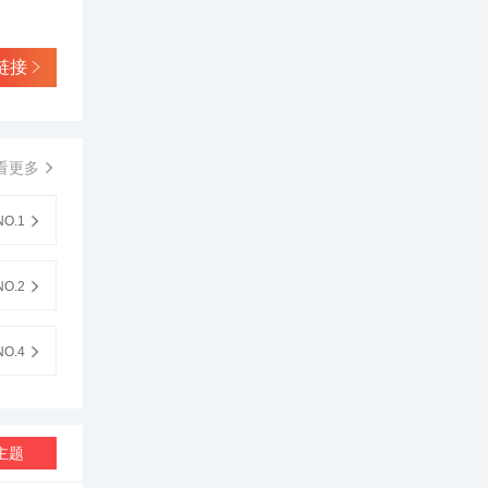
链接
看更多
O.1
O.2
O.4
主题