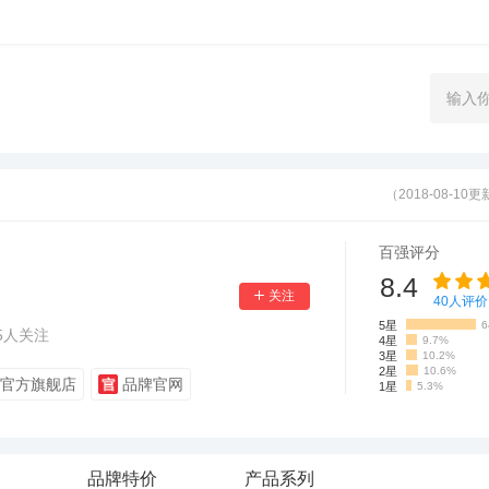
（2018-08-10
百强评分
8.4
40
人评价
5星
6
5
人关注
4星
9.7%
3星
10.2%
2星
10.6%
官方旗舰店
品牌官网
1星
5.3%
品牌特价
产品系列