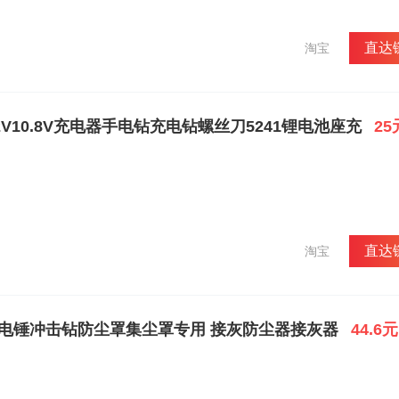
直达
淘宝
2V10.8V充电器手电钻充电钻螺丝刀5241锂电池座充
25
直达
淘宝
8新款电锤冲击钻防尘罩集尘罩专用 接灰防尘器接灰器
44.6元