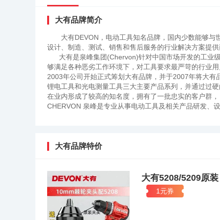
大有品牌简介
大有DEVON，电动工具知名品牌，国内少数能够
设计、制造、测试、销售和售后服务的行业解决方案提
大有是泉峰集团(Chervon)针对中国市场开发的工
够满足各种恶劣工作环境下，对工具要求最严苛的行业用
2003年公司开始正式筹划大有品牌，并于2007年将大
锂电工具和光电测量工具三大主要产品系列，并通过过硬
在业内形成了较高的知名度，拥有了一批忠实的客户群，
CHERVON 泉峰是专业从事电动工具及相关产品研发
誉、持续的创新能力和对高品质产品的执着追求，泉峰与
而深入的战略合作伙伴关系。泉峰的产品在全球65个国家
供应商。泉峰坚持“立足中国，面向世界”的发展战略。目
国）工具销售有限公司——国内品牌的营销运作中心；南
大有品牌特价
新基地，为公司发展提供持续驱动力；泉峰（中国）贸易
美、欧洲等地设立了专业的地区营销中心和工业设计中心
大有5208/520
1元券