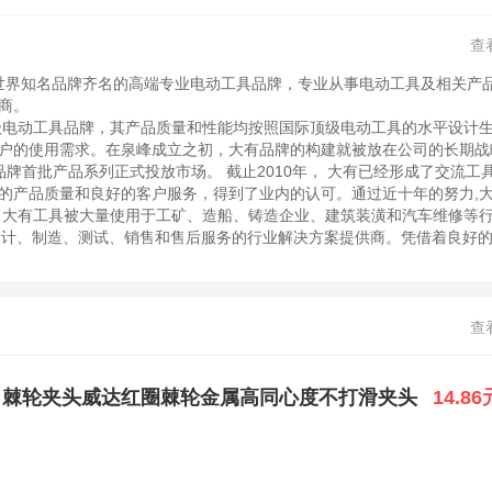
查
与世界知名品牌齐名的高端专业电动工具品牌，专业从事电动工具及相关产
供商。
业级电动工具品牌，其产品质量和性能均按照国际顶级电动工具的水平设计生
户的使用需求。在泉峰成立之初，大有品牌的构建就被放在公司的长期战
有品牌首批产品系列正式投放市场。 截止2010年， 大有已经形成了交流工
的产品质量和良好的客户服务，得到了业内的认可。通过近十年的努力,
 大有工具被大量使用于工矿、造船、铸造企业、建筑装潢和汽车维修等
、设计、制造、测试、销售和售后服务的行业解决方案提供商。凭借着良好
全球诸多顶级建材超市、百货连锁店、分销商及电动工具品牌制造商建立
超过30000家顶级连锁商店行销。泉峰，已成长为全球排名领先的电动工
前泉峰在全球拥有员工5000余名。泉峰在中国大陆的主要机构包括：泉峰
京德朔实业有限公司——公司的生产制造基地；泉峰研发中心——作为公
查
有限公司——国际市场的销售、服务和支持中心。泉峰还在海外主要市场
，致力于为客户提供快速而充分的需求响应以及高质量的服务支持。
9原装 棘轮夹头威达红圈棘轮金属高同心度不打滑夹头
14.86