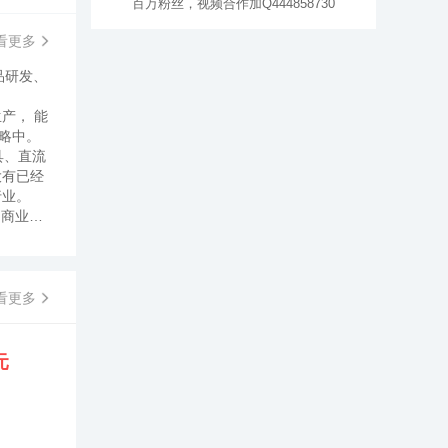
百万粉丝，视频合作加Q444858730
看更多
品研发、
产， 能
略中。
具、直流
大有已经
行业。
的商业信
了广泛
具专业
（中
司的创
看更多
如北
元