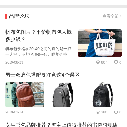
品牌论坛
查看全部
帆布包图片？平价帆布包大概
多少钱？
帆布包价格在20-40之间的真的是一抓
一大把，还都很漂亮~估计眼都会挑花
了！特别是我收藏的几家店铺，有颜值
2019-08-23
867
0
也有内涵呢。Dickies帆布袋它家的包包
很牛仔，很休闲呢...
男士双肩包搭配要注意这4个误区
2019-02-14
380
0
女生书包品牌推荐？淘宝上值得推荐的书包旗舰店