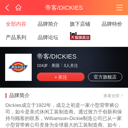
帝客/DICKIES
全部内容
品牌简介
旗下店铺
品牌特价
产品系列
品牌论坛
帝客/DICKIES
104岁
·
美国
3
人关注
官方旗舰店
品牌简介
查看全部
Dickies成立于1922年，成立之初是一家小型背带裤公
司，如今是美式休闲工装制造商。通过致力于创新和保
持与顾客的联系，Williamson-Dickie制造公司已从一家
小型背带裤公司变身为全球最大的工装制造商。如今，