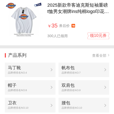
2025新款帝客迪克斯短袖重磅
t恤男女潮牌ins纯棉logo印花情
侣夏季
35
券后价
￥
领10元券
300人已领用
产品系列
查看全部
马丁靴
帆布包
品牌榜排名NO.4
品牌榜排名NO.7
帽子
双肩包
品牌榜排名NO.8
品牌榜排名NO.9
卫衣
腰包
品牌榜排名NO.10
品牌榜排名NO.10