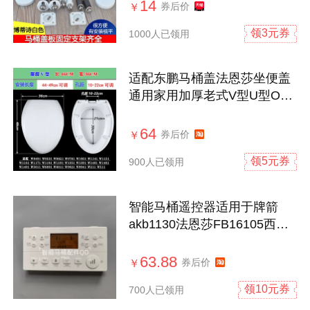
14
券后价
￥
领3元券
1000人已领用
适配东鹏马桶盖法恩莎坐便盖
通用家用加厚老式V型U型O型
坐厕所板
64
券后价
￥
领5元券
900人已领用
智能马桶遥控器适用于牌箭
akb1130法恩莎FB16105西马
洁恒JESTINA
63.88
券后价
￥
领10元券
700人已领用