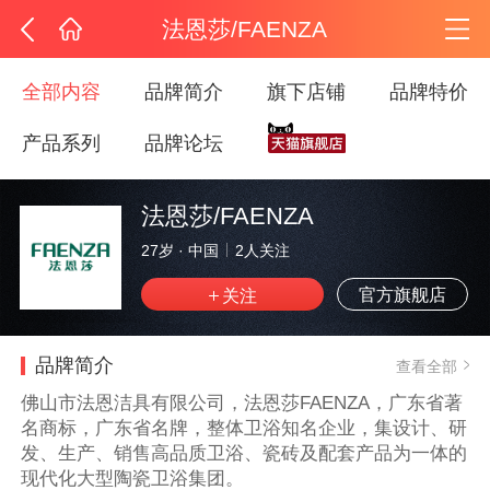
法恩莎/FAENZA
全部内容
品牌简介
旗下店铺
品牌特价
产品系列
品牌论坛
法恩莎/FAENZA
27岁
·
中国
2
人关注
官方旗舰店
品牌简介
查看全部
佛山市法恩洁具有限公司，法恩莎FAENZA，广东省著
名商标，广东省名牌，整体卫浴知名企业，集设计、研
发、生产、销售高品质卫浴、瓷砖及配套产品为一体的
现代化大型陶瓷卫浴集团。