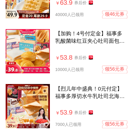
63.9
券后价
￥
领46元券
40000人已领用
【加购！4号付定金】福事多
乳酸菌味红豆夹心吐司面包
400g*2箱装
53.8
券后价
￥
领56元券
10000人已领用
【烈儿年中盛典！0元付定】
福事多厚切水牛乳吐司北海道
软吐司
53.9
券后价
￥
领56元券
7000人已领用