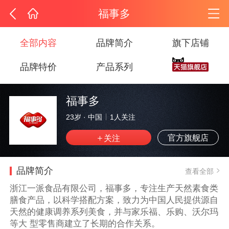
福事多
全部内容
品牌简介
旗下店铺
品牌特价
产品系列
福事多
23岁
·
中国
1
人关注
官方旗舰店
品牌简介
查看全部
浙江一派食品有限公司，福事多，专注生产天然素食类
膳食产品，以科学搭配方案，致力为中国人民提供源自
天然的健康调养系列美食，并与家乐福、乐购、沃尔玛
等大 型零售商建立了长期的合作关系。