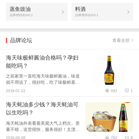
蒸鱼豉油
料酒
品牌榜排名NO.1
品牌榜排名NO.1
品牌论坛
查看全部
海天味极鲜酱油合格吗？孕妇
能吃吗？
之前家里一直吃海天味极鲜酱油，味道
就不用说了，很好吃，吃了味极鲜基本
看不上别的酱油了，味道确实不错。但
2019-01-22
492
1
是怀孕后，听说不能吃味极鲜酱油，后
来查了下，不光...
海天蚝油多少钱？海天蚝油可
以生吃吗？
海天蚝油外表看着美观大气上档次。质
量不错，送货很快，服务很好！太漂
亮，大气，档次高，超喜欢。货比三
2018-06-08
782
0