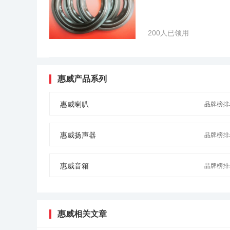
设计大师FrankHale成为惠威首席设计师。惠威Hi-V
界著名的扬声器公司工作过， 对世界电声界非常熟悉，
计，并对他们的设计不做任何限制，希望他们设计的产品
发出声音表现远远超过它售价的扬声器系统的同时，也生
200人已领用
惠威工程师对电声转换的深刻理解。惠威Hi-ViRESEAR
电声开发中心拥有世界上著名的声学分析软件和最好的丹
DSP分析仪器，大小不同的试音室用来评价各种环境下
放系统的各种极限。正如美国音响杂志INNEREARREPORT
惠威产品系列
ViRESEARCH知道在扬声器设计中应当怎样做，由
们直接解决遇到的技术问题，设计出更加完美的扬声器系统，
威Hi-ViRESEARCH在亚洲中国有两个生产基地，全
惠威喇叭
品牌榜排名
引进的现代化音箱生产设备，全电脑控制的品质管理系统
认最标准的丹麦B&K电声测试系统。惠威Hi-ViRESEAR
扬声器制造 协会会员企业(ALMA)。惠威荣誉卓越非凡，惠威H
惠威扬声器
品牌榜排名
中，惠威有两款产品再次囊括两项大奖：Swans 2.3B荣获家
产品M200MKIII同时荣获电脑外设组的“DESIGN&ENG
（CEA）公布国际消费电子展CES2006年度Technology Is A 
惠威音箱
品牌榜排名
惠威获美国拉斯维加斯2005 CES G4TechTV “Best of CE
International CES国际消费电子大展上，惠威旗舰Swans 
Finalists极品音响入围大奖 By TechTV美国科技电视台Excelle
发烧音响大展。同时，惠威T600HT赢得了2003 THE HOME E
惠威相关文章
Speaker Design Award最高扬声器创新设计大奖”。
得了由HETV-Home Entertainment TV颁发的：“Award of E