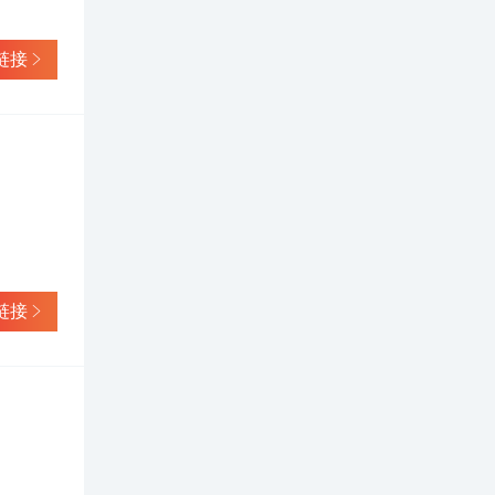
可以用一
.1超值版
元用于他们
链接
一流的
要求极高
他们的生
卓而不凡
部件生产
企业
在国际电声
S2003
消声室，进
ate
stic
链接
的扬声器
扬声器是保
级扬声器
产，使其产
10倍以
元，而采
名的电声