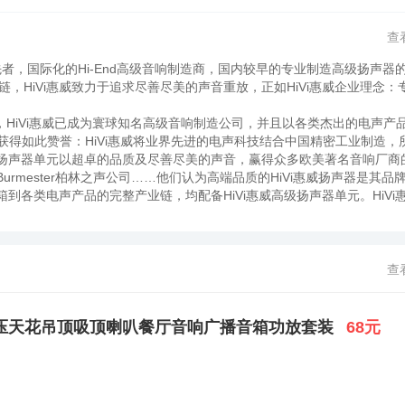
查
先者，国际化的Hi-End高级音响制造商，国内较早的专业制造高级扬声器
，HiVi惠威致力于追求尽善尽美的声音重放，正如HiVi惠威企业理念：
，HiVi惠威已成为寰球知名高级音响制造公司，并且以各类杰出的电声产
经获得如此赞誉：HiVi惠威将业界先进的电声科技结合中国精密工业制造，所以
威扬声器单元以超卓的品质及尽善尽美的声音，赢得众多欧美著名音响厂商
urmester柏林之声公司……他们认为高端品质的HiVi惠威扬声器是其品
箱到各类电声产品的完整产业链，均配备HiVi惠威高级扬声器单元。HiVi
影院、数字家庭控制系统，多媒体音响、汽车音响、专业音响、智能广播系
首屈一指的专业电声消声室，这是研发电声产品及技术最重要的专业设施，Hi
i惠威在行业内科技领先地位。HiVi惠威屡获国际大奖。2003年，在拉斯
CES 2003 High-End Audio Finalists ”大奖，这是国际音响界的
查
 Audio Finalist” CES高级音响冠军组大奖，成为史上绝有两次勇夺该项大奖的国
ions Design and Engineering Awards（CES创新与工程设计
eakerSystems,Inc.设在美国加州洛杉矶市，是惠威Hi-ViRESEA
206定压天花吊顶吸顶喇叭餐厅音响广播音箱功放套装
68元
RESEARCH在经过短短十多年的高速发展，已成为世界顶级的扬声器制造
级音响器材店还是电脑超市，几乎都能看到时尚的Hi-ViRESEARCH
在经过十五年的高速发展，已成为世界顶级的扬声器及音箱制造跨国公司。作为世
这样的评价：“HiVi将世界最顶级的电声科技结合国际化的本土生产，所以Hi