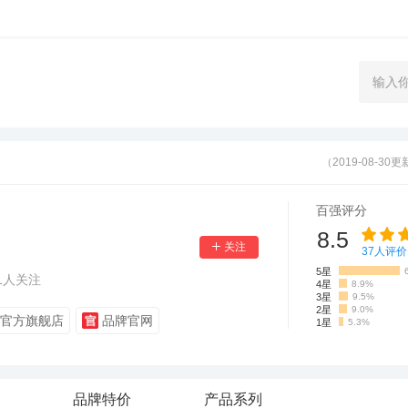
（2019-08-30
百强评分
8.5
37
人评价
5星
1
人关注
4星
8.9%
3星
9.5%
2星
9.0%
官方旗舰店
品牌官网
1星
5.3%
品牌特价
产品系列