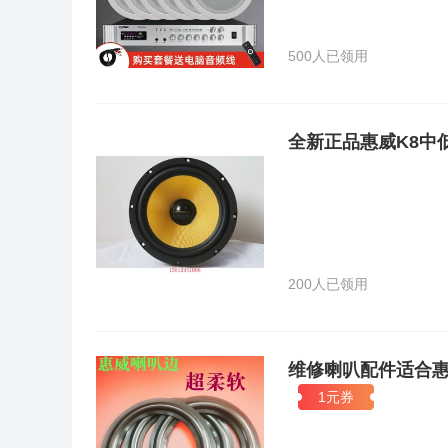
有世界一流的设计和最合理的价格成本。”一元人民币=一
元人民币买到美国一美金的产品。如采用HiVi D6单元的美国
只需要3000元左右人民币！HiVi惠威卓著的品质和尽
500人已领用
自己的产品上，例如美国著名的Totem公司、德国音响界的超级
HiVi扬声器是保证他们品牌领导世界音响潮流的根本保
的成功人士，HiVi一直倍受推崇，他们也许来自不同的
活哲学。而这一哲学被认同的基础，就是渴望去创造杰出的
全新正品惠威K8中低
的生活品位。HiVi惠威总部Swans Speaker Syst
中心。公司发展HiVi于1995年已经成为美国扬声器制造协
(CEA)。HiVi于1997年收购美国著名高级音响制造商Sw
界的科技领先地位。2003年HiVi在美国拉斯维加斯CES2003 
High-End Audio Finalists”大奖；这是中国
一步巩固了HiVi在电声研发领域的领先地位；2005年HiVi在美
Audio Finalist”最佳CES高级音响冠军组大奖，成
200人已领用
Design A Modern Art.品牌建设惠威Hi-Vi
产品， 如美国著名的Totem公司、德国音响界的巨无霸Bu
证他们品牌领导世界音响潮流的根本保证。经营理念惠威Hi-
制造商，惠威Hi-ViRESEARCH在国际上已经获得这样的
品拥有世界一流的设计同时性价比达至极限。”一元人民币=一
维修喇叭配件适合惠威
上，也就是可以用一元人民币买到美国一美金的产品。 如采用
1元券
用同样D6单元的杜希D3.1超值版只需要3000元左右人民
SwansSpeakerSystems,Inc.是一家有20年