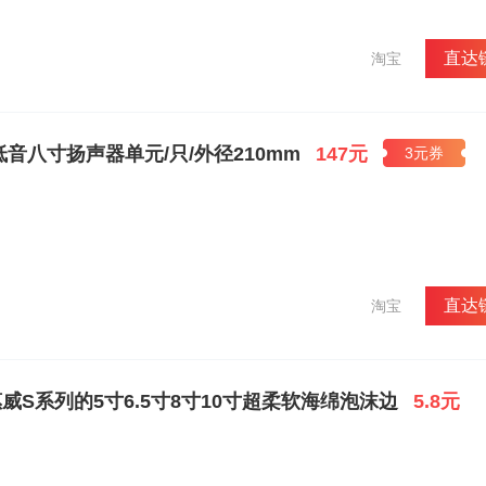
块美金？HiVi产品性能价格比和国外同类产品相比相差10倍以上，也就是
Totem公司Forest音箱，售价3300美元，而采用同样D6单元的杜希D3
善尽美的声音，吸引越来越多的欧美国际著名音响厂商使用HiVi的扬声器单
直达
淘宝
巨无霸Burmester柏林之声公司、德国BVU公司......他们认为世界
证。HiVi惠威凭借不断进取与创新，已经成为未来科技理念追求标志。对于
国家，说着不同的语言，但却拥有一个共通点：那就是他们的思想，或者说
成就，并追求新的完美。HiVi与这些成功人士紧密相连，共同分享HiVi
音八寸扬声器单元/只/外径210mm
147元
3元券
ems, Inc.公司设在美国洛杉矶市，是HiVi的管理、电声技术研究和高级扬声器零
会会员企业(ALMA)。HiVi于1996年已经成为美国消费电子产品协会会员
ans公司。1997年HiVi发明了享誉世界的等磁场带式扬声器，奠定了HiVi
消费电子大展上，HiVi超级旗舰Swans 2.2带式扬声器荣获“Best of CE
音响界在国际上首次获得的最高荣誉！2004年HiVi建造了亚洲最大的专业级电声测量
国拉斯维加斯CES2005消费电子大展上，再次荣获“Best of CES Ultim
为史上唯一两次勇夺该项大奖的国际音响企业。HiVi追求人类优秀文化的融合，Acou
直达
淘宝
RESEARCH卓著的品质和尽善尽美的声音，吸引越来越多的欧美著名音响厂商使用惠威
rmester柏林之声公司、加拿大Cliffod公司。他们认为世界一流的惠威
ViRESEARCH创造数码时代的超值概念．作为世界上著名的Hi-end高
评价： “Hi-ViRESEARCH将世界最顶级的电声科技结合国际化的本土生
美金？惠威Hi-ViRESEARCH产品性能价格比和国外同类产品相比相差
S系列的5寸6.5寸8寸10寸超柔软海绵泡沫边
5.8元
惠威D6单元的美国Totem公司Forest音箱，在美国售价高达3300美
币！技术发展惠威Hi-ViRESEARCH拥有世界上最好的电声工程师！
高级音响产品生产经验的老牌美国音响公司， 1997年被惠威收购，原公司总裁世界闻