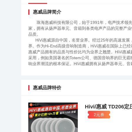
惠威品牌简介
珠海惠威科技有限公司，始于1991年，电声技术领
家，拥有从扬声器单元、音箱到各类电声产品的完整产业链
品质。
HiVi惠威源自中国，名誉业界。经过25年的高速发展
界。作为Hi-End高级音响制造商，HiVi惠威在国际上已
惠威产品拥有的品质与性价比均为业界之翘楚。HiVi惠
采用，例如美国著名的Totem公司、德国音响界的巨无霸B
响业界潮流的根本保证。HiVi惠威拥有从扬声器单元、音
不仅音质超卓，且性价比更高。产品线覆盖HiFi、家庭
扬声器单元和箱体制造等多个领域。HiVi惠威拥有亚洲
拥有世界上先进的各类电声研发设备及设计软件，保证HiV
CES消费电子大展上，HiVi惠威以等磁场带式旗舰荣获“Best of 
惠威品牌特价
2005年HiVi惠威再次荣获“Best of CES Ultimate
业！从2008年至今，惠威产品在6年内连续7次获得CES Innovat
惠威的高端扬声器研发和制造已进入新的纪元。惠威总部SwansSp
Hivi/惠威 TD
管理，电声技术研究和高级零部件生产中心。惠威Hi-Vi
2元券
司。在世界各地，从 美洲到欧洲，从亚洲到澳洲，无论是高
Hi-ViRESEARCH所带来的完美声音。HiVi惠威
Hi-End高级扬声器制造商，HiVi惠威在国际上已经获得