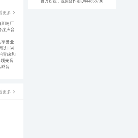
百万粉丝，视频合作加Q444858730
看更多
的音响厂
专注声音
品享誉业
HiVi
的青睐和
牌领先音
惠威音箱
统、各类
Vi惠威
维加斯
至高荣誉！
看更多
际音响企
大奖）；象征
RCH的
跨国公
产品，听到
界著名的
Vi产品拥