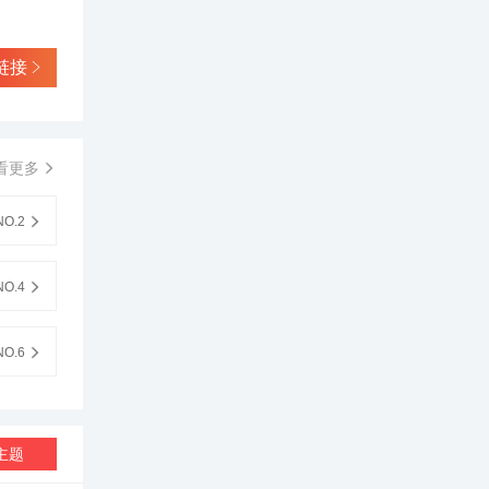
，曾在世
以前的设
程师在开
全归功于
链接
州洛杉矶
、数字
战声音重
-
看更多
有助于他
基地！惠
麦、意大利
O.2
电声界公
成为美国
前评选
O.4
多媒体经典
会
2005年,
O.6
dio
HOW2003
e
主题
级影院统夺