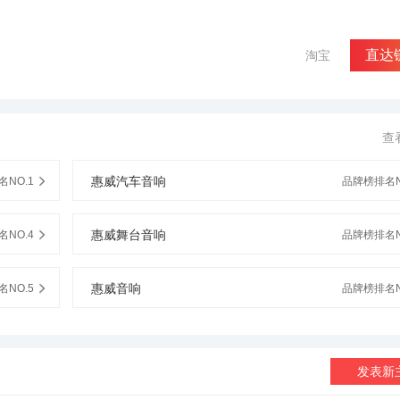
iRESEARCH聘请的工程师都是世界上最优秀的电声专家，他们来自世界各地
有丰富的实际设计经验。当惠威设计新产品时，总是要求他们尽可能超越
能保持自己的风格， 使惠威永远保持技术领先的地位。今天，当惠威工
产一些世界上最顶级扬声器系统， 例如惠威旗舰系列扬声器系统，这完
直达
淘宝
CH一流的研究设施和开发手段！研发中心惠威Hi-ViRESEARCH在美国加
麦B&K电声测量系统。 一流的材料分析、磁路分析、激光干涉光谱分析
的扬声器声音品质。 通过这些顶级研究开发资源，惠威工程师能够不断挑
主编，来自维也纳， 音乐世家出身的ErnieFisher指出那样：“看起来Hi
查
于他们使用的是同一公司生产的扬声器，设计师对系统中所用的单元很熟悉，
这也是顺理成章的事。”惠威Hi-ViRESEARCH国际标准现代化生产
部通过ISO9002国际质量管理体系认证。音箱生产基地装配全套由美国、 丹
惠威汽车音响
NO.1
品牌榜排名N
。扬声器单元生产基地拥有世界一流的自动化扬声器装配线， 配备世界
CH产品检测标准均高于国际标准。惠威Hi-ViRESEARCH早于1995年已经
i-Vi RESEARCH屡获国际殊荣！2008年底，在美国CES2009的展
惠威舞台音响
NO.4
品牌榜排名N
庭影院组的“DESIGN&ENGINEERING AWARD”创新与工程设计奖;
INEERING AWARD”创新与工程设计奖。2005年12月1日，美国消费电子协
Girl 's Best Friend Award （Tech Girl）CES最受女性喜爱产品大奖。
惠威音响
NO.5
品牌榜排名N
S Ultimate Audio Finalist”最佳CES顶级音响冠军组大奖；2003年，在
2.2扬声器系统荣获了两项至高荣誉大奖：Best of CES2003 High-End Au
nce In Design & Engineering Award完美工程设计大奖 By T.H.E.S
NTERTAINMENT SHOW发烧音响大展颁发的“The Most Innovativ
发表新
2002年美国Las Vegas 拉斯维加斯CES2002电子音响大展惠威豪廷一号超
xcellence 完美工程设计大奖”For demonstrating excellence in