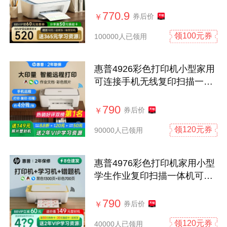
墨一体机错题可连接手机无线
照片远程桌面式办公专用A4
770.9
券后价
￥
领100元券
100000人已领用
惠普4926彩色打印机小型家用
可连接手机无线复印扫描一体
机学生作业家庭A4办公专用喷
墨照片官方正品政府补贴
790
券后价
￥
领120元券
90000人已领用
惠普4976彩色打印机家用小型
学生作业复印扫描一体机可连
接手机无线远程家庭A4喷墨错
题桌面办公专用政府补贴
790
券后价
￥
领120元券
40000人已领用