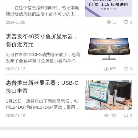
在这个信息爆炸的时代，笔记本电
脑已经成为我们生活中必不可少的工
具。无论是工作、学习还是娱乐，我们
2024-05-20
57
0
都离不开它们。下面小编为大家介绍下
惠普笔记本建议买哪个好？惠...
惠普发布40英寸鱼屏显示器，
售价近万元
近日在2022年CES消费电子展上，惠普
发布了全新40英寸鱼屏显示器Z40cG
3，专为创意族群设计，为他们带来色
2022-01-13
679
0
彩高度精准、屏幕视野广阔的沉浸式创
作和工作体验。Z40cG3显示器采用...
惠普推出新款显示器：USB-C
接口丰富
1月19日，惠普推出了新款显示器，包
括E24DG4和HPE27DG4两款，采用了
USB-C接口，将于本月晚些时候开卖，
2020-01-19
139
0
售价分别为349美元（2400元）和479
美元（3300元）。惠普的E24DG4和E
2...