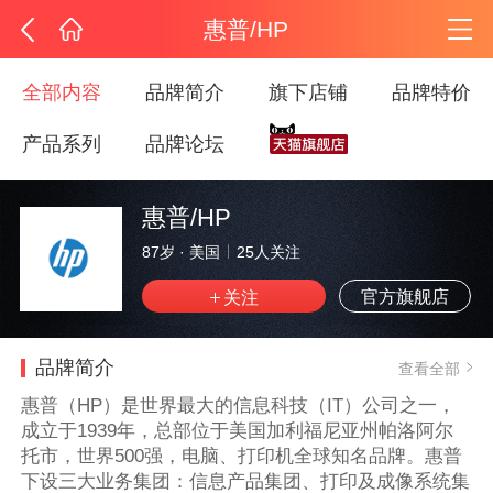
惠普/HP
全部内容
品牌简介
旗下店铺
品牌特价
产品系列
品牌论坛
惠普/HP
87岁
·
美国
25
人关注
官方旗舰店
品牌简介
查看全部
惠普（HP）是世界最大的信息科技（IT）公司之一，
成立于1939年，总部位于美国加利福尼亚州帕洛阿尔
托市，世界500强，电脑、打印机全球知名品牌。惠普
下设三大业务集团：信息产品集团、打印及成像系统集