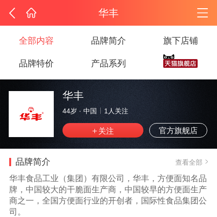
华丰
全部内容
品牌简介
旗下店铺
品牌特价
产品系列
华丰
44岁
·
中国
1
人关注
官方旗舰店
品牌简介
查看全部
华丰食品工业（集团）有限公司，华丰，方便面知名品
牌，中国较大的干脆面生产商，中国较早的方便面生产
商之一，全国方便面行业的开创者，国际性食品集团公
司。