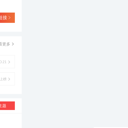
链接
看更多
.21
上榜
主题