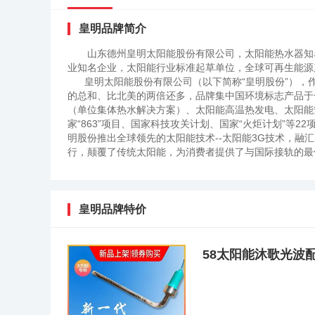
皇明品牌简介
山东德州皇明太阳能股份有限公司，太阳能热水器知
业知名企业，太阳能行业标准起草单位，全球可再生能
皇明太阳能股份有限公司（以下简称“皇明股份”），作
的总和、比北美的两倍还多，品牌集中国环境标志产品于
（单位集体热水解决方案）、太阳能高温热发电、太阳能
家“863”项目、国家科技攻关计划、国家“火炬计划”等
明股份推出全球领先的太阳能技术--太阳能3G技术，
行，颠覆了传统太阳能，为消费者提供了与国际接轨的最
完美结合，引领太阳能行业进入全新发展时代。山东省德
成功申办2010年第四届世界太阳城大会大会就将在皇明
能科普报》，到现在累计发行约三亿份。1997年起先后启
每年在全国各地数千个市、县、镇，举办数万场次集太阳
皇明品牌特价
地启蒙了中国太阳能市场，探索出了适合中国国情的太阳
份一个企业用十余年的时间，推广太阳能集热器达到200
应污染物排放近4000多万吨。 世界太阳能工业化体系
58太阳能沐歌光波
太阳能可持续发展模式（简称“皇明模式”）却开拓了一条
完成了西方国家60到100年才能完成的工业化之路，为
事长黄鸣先生是中国第一位、并且两次登上联合国讲坛的民
100多个成员国及几十个国际组织介绍了“皇明模式”。由