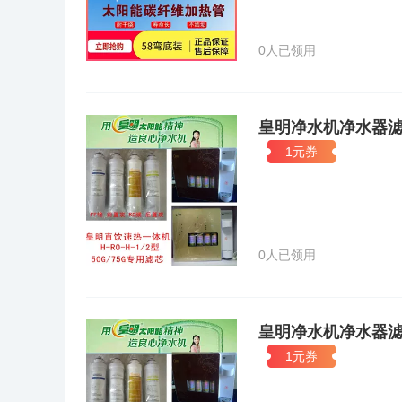
鸣再次应联合国特别邀请出席了在泰国曼谷举行的联合国亚
国际可再生能源权威学术机构领导职务第一人。皇明股份
克尔、国际太阳能学会主席莫妮卡·奥丽芬特、“欧洲新
0人已领用
可，美国CNN、路透社、德国国家电视台、Business
面形象，同时，皇明股份的国际订单纷至沓来。 中国能
法》议案的领衔提案人，直接推动了这部国家法律的颁布实
表，提出可再生能源法议案，该议案于2005年2月获得全
皇明净水机净水器滤芯
案变成条文，再到颁布实施，速度之快在中国立法史上是罕见
村”战略，建议用太阳能光热大规模替代工业、农业、建
1元券
国家可再生能源发展规划。他还代表民间拟出了中国第一份
其中太阳能占12%；“中期为主”：即到2040年替代55%，
公益事业的奉献者：多年来，皇明股份一直坚持“感恩自
业。黄鸣坚持“产业报国、理念兴国”理念，于2007年1
体等捐款捐物。2006年，皇明股份与“中华健康快车”基金
0人已领用
所学校的浴室），计划用10年时间，建设10000个农村
动“新能源•新农村”工程，推动解决1亿农民洗澡难问题
文件，国家标准不到20部，国际标准不到50部，皇明企
于1997年10月，目前已发展成18大实验室，拥有从原材
认可委员会（CNAS）的认可，成为国家承认的实验室
皇明净水机净水器滤芯
国、澳大利亚、德国、日本等45个主要贸易国家的承认
1元券
能光热行业国标文件主要有：《全玻璃真空太阳集热器》
系统应用规范》、《太阳能集中热水系统选用与安装》等