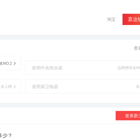
直达
淘宝
查
NO.2
皇明中央热水器
品牌榜排名NO
皇明厨卫电器
未上榜
未
发表新
多少？