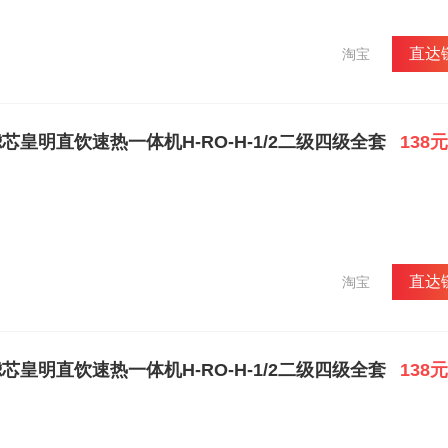
太工商论坛。2008年9月，黄鸣成功当选国际太阳能学会副主席，成为
引起了国际社会的极大关注，已经吸引了包括瑞典首相赖因费尔特、德国
能源之都”德国弗莱堡市市长萨洛蒙等众多国际政要及新能源国际专家的关注
直达
淘宝
 Week等五十余家国际媒体纷纷进行采访报道，有效改善了中国在能源环保
源环境立法的推动者：作为全国人大代表，黄鸣是《中华人民共和国可再
施。2003年，黄鸣第一次参加全国人民代表大会时，联合了56名全国
国人大常委会高票通过。《可再生能源法》于2006年1月1日正式实施，
皇明直饮速热一体机H-RO-H-1/2二级四级全套
138元
的。黄鸣在全国率先提出“G（green）能源替代”战略，以及“新能源•
筑、生活等所需热能，大力推动可再生能源对传统能源的替代，该战略已
能源替代时间表，即“近期替补”：即到2020年可再生能源替代常规能源
太阳能占25%；“远期独有”：即到2060年后替代90%以上，太阳能占50%
然、奉献社会”，主动担当起作为企业公民的社会责任，并一直致力于社会
月被中华慈善总会评选为“中华慈善人物”。 皇明股份还先后为贫困学校及其
会合作启动了“农村贫困学校太阳能浴室工程”（皇明股份捐赠其中10%，即
直达
淘宝
学校太阳能浴室，解决1000万师生洗澡难问题。全国“两会”上，黄鸣建议
，引起社会普遍关注。 中国太阳能热利用标准的制定者：关于太阳能热水器
业标准350多部，皇明股份企业标准是国际标准的7倍多。皇明检测技术中
料、配件到整机检测的1000余项检测项目。2009年1月，通过了中国合格
，其出具的检测报告与国家专业检测机构出具的报告具有同样效力，并得到
皇明直饮速热一体机H-RO-H-1/2二级四级全套
138元
。皇明股份还多次主持或参与太阳能国家标准的制定工作，近三年参加制
、《家用太阳能热水系统主要部件选材通用技术条件》、《民用建筑太阳
十几部。