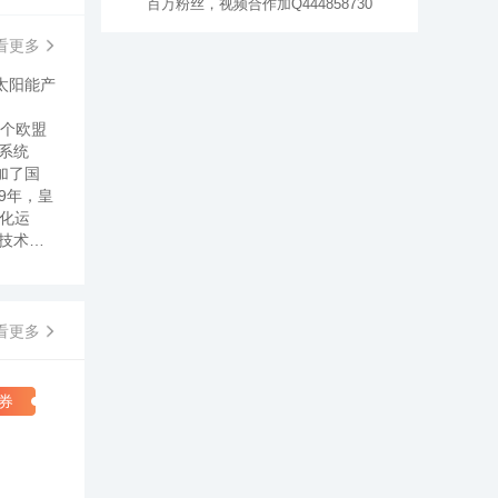
百万粉丝，视频合作加Q444858730
看更多
太阳能产
整个欧盟
系统
加了国
9年，皇
化运
技术的
对手，
办《太阳
动，并且
动有力
看更多
皇明股
，减少相
造的中国
券
年的时间
明股份董
向世界
4月，黄