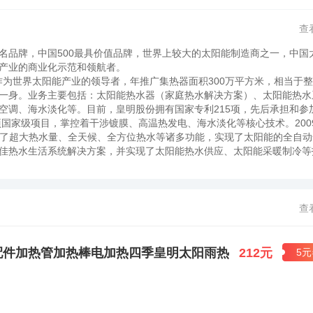
查
名品牌，中国500最具价值品牌，世界上较大的太阳能制造商之一，中国
源产业的商业化示范和领航者。
为世界太阳能产业的领导者，年推广集热器面积300万平方米，相当于
一身。业务主要包括：太阳能热水器（家庭热水解决方案）、太阳能热水
空调、海水淡化等。目前，皇明股份拥有国家专利215项，先后承担和参
22项国家级项目，掌控着干涉镀膜、高温热发电、海水淡化等核心技术。200
融汇了超大热水量、全天候、全方位热水等诸多功能，实现了太阳能的全自动
佳热水生活系统解决方案，并实现了太阳能热水供应、太阳能采暖制冷等
州市以皇明股份为依托，击败了来自美国、日本、意大利等国的强大竞争
股份总部所在地中国太阳谷举行。 中国太阳能产业化的启动者：1996年创
动了“太阳能科普万里行”、“太阳能售后服务万里行”和“百城环保行”等活
能科普展示、销售、服务咨询于一体的绿色风暴活动。皇明科普万里行活
查
能推广普及路子，催生了一个富有强劲竞争力和巨大潜力的太阳能产业。
0万平方米，节能折合标准煤4600多万吨，相当于十个中型煤矿的年产量
的开拓者：在保护环境面前，商业总是充当着叛逆者的角色，但皇明股份创
配件加热管加热棒电加热四季皇明太阳雨热
212元
5元
“商业与环境的和谐之路”，实现了环境与市场、产业的共赢。皇明用十几
全球的能源替代寻求解决方案，成为世界可再生能源可持续发展的标杆。皇
营企业家。2006年5月，黄鸣应联合国总部特别邀请登上联合国讲坛，
于 “皇明模式”为世界可再生能源的推广提供了范本和可借鉴经验，2008年