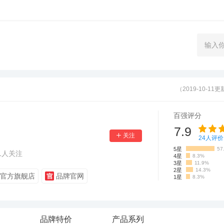
（2019-10-11
百强评分
7.9
24
人评价
5星
57
1
人关注
4星
8.3%
3星
11.9%
2星
14.3%
官方旗舰店
品牌官网
1星
8.3%
品牌特价
产品系列