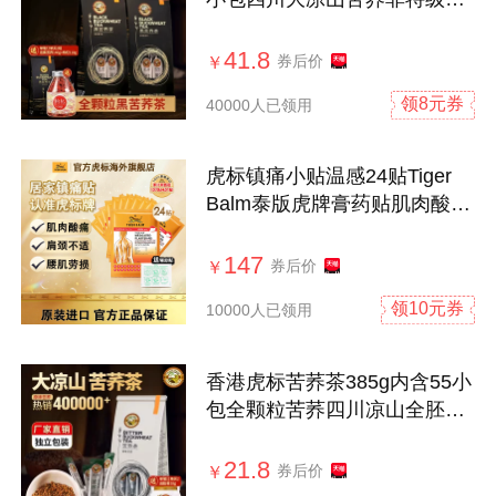
麦茶叶包
41.8
券后价
￥
领8元券
40000人已领用
虎标镇痛小贴温感24贴Tiger
Balm泰版虎牌膏药贴肌肉酸痛
止疼药膏
147
券后价
￥
领10元券
10000人已领用
香港虎标苦荞茶385g内含55小
包全颗粒苦荞四川凉山全胚芽
荞麦茶包
21.8
券后价
￥