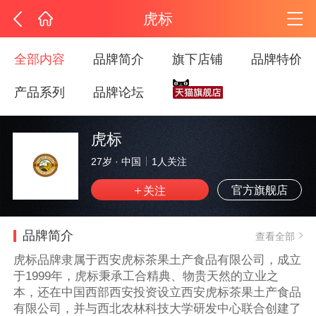
虎标
全部内容
品牌简介
旗下店铺
品牌特价
产品系列
品牌论坛
虎标
27岁
·
中国
1
人关注
官方旗舰店
品牌简介
查看全部
虎标品牌隶属于西安虎标茶果土产食品有限公司，成立
于1999年，虎标秉承工合精典、物贵天然的立业之
本，还在中国西部西安投资设立西安虎标茶果土产食品
有限公司，并与西北农林科技大学研发中心联合创建了