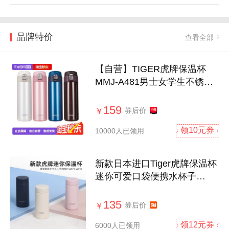
品牌特价
查看全部
【自营】TIGER虎牌保温杯
MMJ-A481男士女学生不锈钢
水杯360-600ml
159
券后价
￥
领10元券
10000人已领用
新款日本进口Tiger虎牌保温杯
迷你可爱口袋便携水杯子
MMP-W 200ml
135
券后价
￥
领12元券
6000人已领用