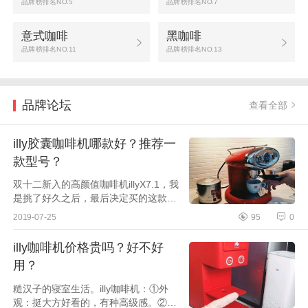
品牌榜排名NO.5
品牌榜排名NO.7
意式咖啡
黑咖啡
品牌榜排名NO.11
品牌榜排名NO.13
品牌论坛
查看全部
illy胶囊咖啡机哪款好？推荐一
款型号？
双十二新入的高颜值咖啡机illyX7.1，我
是挑了好久之后，最后决定买的这款，
不管是颜值还是功能上，都是很好很满
2019-07-25
95
0
意的。今年双十二我买的最贵重的一个
东西就是这台...
illy咖啡机价格贵吗？好不好
用？
糙汉子的寝室生活。illy咖啡机：①外
观：挺大方好看的，有种高级感。②使