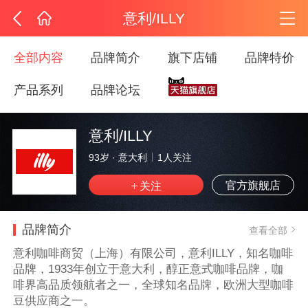
意利/ILLY
全部内容
品牌简介
旗下店铺
品牌特价
产品系列
品牌论坛
意利/ILLY
93岁
·
意大利
1
人关注
官方旗舰店
品牌简介
查看全部
意利咖啡商贸（上海）有限公司，意利ILLY，知名咖啡
品牌，1933年创立于意大利，醇正意式咖啡品牌，咖
啡界高品质领航者之一，全球知名品牌，欧洲大型咖啡
豆供应商之一。