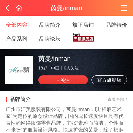
茵曼/inman
全部内容
品牌简介
旗下店铺
品牌特价
产品系列
品牌论坛
茵曼/inman
18岁
·
中国
6
人关注
官方旗舰店
品牌简介
查看全部
广州市汇美服装有限公司，茵曼inman，以“棉麻艺术
家”为定位的原创设计品牌，国内成长速度快且具有代
表性的网络服饰零售品牌，主张“素雅而简洁，个性而
不张扬”的服装设计风格。快速扩张的茵曼，除了棉麻