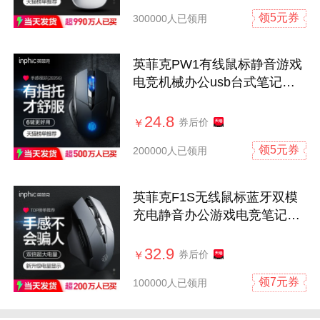
领5元券
300000人已领用
英菲克PW1有线鼠标静音游戏
电竞机械办公usb台式笔记本
电脑专用
24.8
券后价
￥
领5元券
200000人已领用
英菲克F1S无线鼠标蓝牙双模
充电静音办公游戏电竞笔记本
台式电脑
32.9
券后价
￥
领7元券
100000人已领用