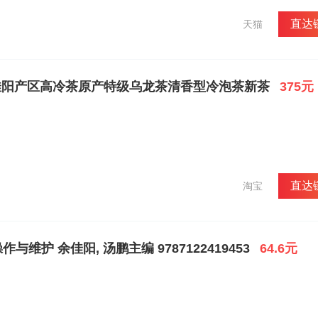
直达
天猫
佳阳产区高冷茶原产特级乌龙茶清香型冷泡茶新茶
375元
直达
淘宝
与维护 余佳阳, 汤鹏主编 9787122419453
64.6元