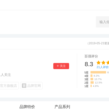
（2019-05-23
百强评分
8.3
21
人评价
5星
6
1
人关注
4星
8.3%
3星
10.7%
2星
12.5%
官方旗舰店
品牌官网
1星
4.8%
品牌特价
产品系列