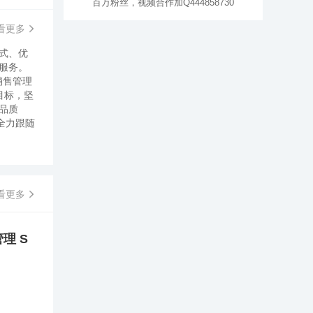
百万粉丝，视频合作加Q444858730
看更多
式、优
和服务。
销售管理
目标，坚
品质
全力跟随
看更多
理 S