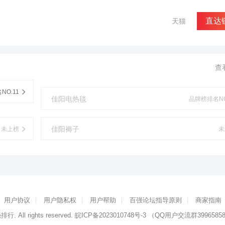
直达
天猫
查
NO.11
佳阳电热毯
品牌榜排名NO
佳阳褥子
未上榜
未
用户协议
|
用户隐私权
|
用户帮助
|
百强论坛指导原则
|
商家指南
强排行
. All rights reserved.
皖ICP备2023010748号-3
（QQ用户交流群3996585