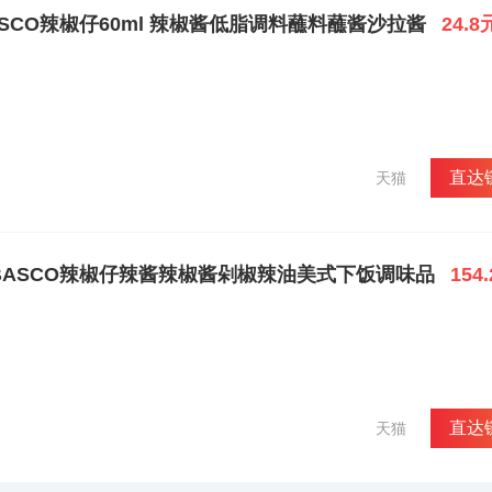
SCO辣椒仔60ml 辣椒酱低脂调料蘸料蘸酱沙拉酱
24.8
直达
天猫
BASCO辣椒仔辣酱辣椒酱剁椒辣油美式下饭调味品
154
直达
天猫