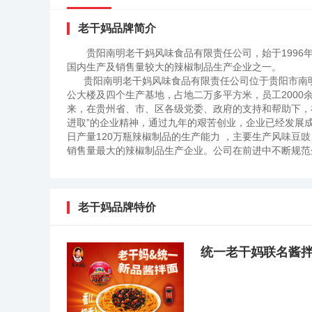
老干妈品牌简介
贵阳南明老干妈风味食品有限责任公司，始于199
国内生产及销售量较大的辣椒制品生产企业之一。
贵阳南明老干妈风味食品有限责任公司位于贵阳市南明
公大楼及四个生产基地，占地二万多平方米，员工2000
来，在贵州省、市、区各级党委、政府的支持和帮助下，
进取”的企业精神，通过九年的艰苦创业，企业已经发展
日产量120万瓶辣椒制品的生产能力 ，主要生产风味豆
销售量最大的辣椒制品生产企业。公司在前进中不断规范
外，对原有生产线进行技术改造，企业综合生产经营能力
竞争能力和管理水平不断提升。在产成品和原辅料质量监
产成品的自检、自测能力，做到每批次产品都严格按操作
年来，由于企业质量管理体系的建立和质量管理工作有效
老干妈品牌特价
始终都位于同行业榜首，先后被授予“全国食品行业质量效益
业产业化经营重点龙头企业”称号，并顺利通过了ISO9001：
椒”通过了“绿色食品”认证，“油制辣椒”系列食品获得“
统一老干妈联名酱
标准。老干妈（陶华碧）牌油制辣椒是贵州地区传统风味
回味悠长等特点。是居家必备，馈赠亲友之良品。198
客大饱口福，津津乐道。1996年批量生产后在全国迅
味豆豉、风味鸡油辣椒、香辣菜、风味腐乳等20余个系列产品