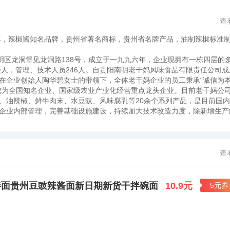
查
6年，辣椒酱知名品牌，贵州省著名商标，贵州省名牌产品，油制辣椒标准
区龙洞堡见龙洞路138号，成立于一九九六年，企业现拥有一栋四层的
余人，管理、技术人员246人。自贵阳南明老干妈风味食品有限责任公司成
在企业创始人陶华碧女士的带领下，全体老干妈企业的员工秉承“诚信为
成为全国知名企业、国家级农业产业化经营重点龙头企业。目前老干妈公
豉、油辣椒、鲜牛肉末、水豆豉、风味腐乳等20余个系列产品，是目前国
企业内部管理，完善基础设施建设，持续加大技术改造力度，除新增生产
得到大幅提高。在管理上引入了现代化管理体系，并行之有效地组织实施
控方面，公司建立了技术手段较为齐全的质量监控中心，提高并强化了原
规程要求生产，出厂前抽样送省内质量检测及食品检验的权威机构进行检
地实施，使历年来产品的各项指标都达到国家卫生、质量标准，产品出厂
查
型先进企业”、“检验合格企业”、“全国乡镇企业质量管理先进单位”、“
2000质量体系、ISO14001：1996环境管理体系，HACCP认证，产品
中国名牌”称号，并由我公司作为标准的主要起草单位发布了国内首个“油制辣
拌面贵州豆豉辣酱面新日期新货干拌碗面
10.9元
5元券
食品之一。几十年来，一直沿用传统工艺精心酿造，具有优雅细腻，香辣
4年，陶华碧女士凭借自己独特的炒制工艺，推出了别具风味的佐餐调料，
速成为销售热点。老干妈是国内生产及销售量最大的辣椒制品生产企业，主
。在大多数国外购物网站上老干妈都直接译成"Lao GanMa"， 也有译成