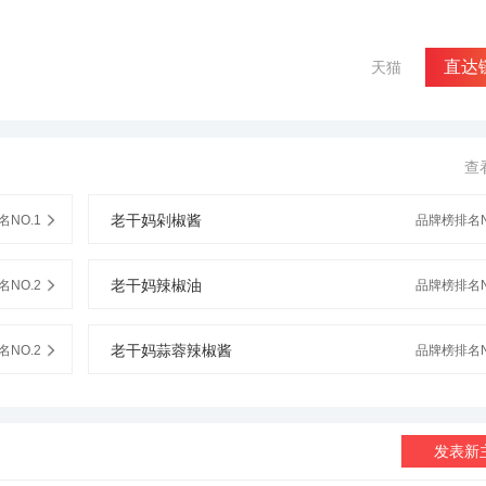
格是国内的好几倍，请问是真的吗？”“国内确实便宜得多。”老干妈说，但
国人的钱，我要把老干妈卖到外国去，赚外国人的钱。”老干妈陶华碧右手
直达
天猫
查
老干妈剁椒酱
NO.1
品牌榜排名N
老干妈辣椒油
NO.2
品牌榜排名N
老干妈蒜蓉辣椒酱
NO.2
品牌榜排名N
发表新