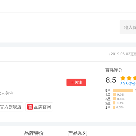
（2019-06-03
百强评分
8.5
30
人评价
5星
2
人关注
4星
9.0%
3星
8.8%
2星
8.4%
官方旗舰店
品牌官网
1星
6.3%
品牌特价
产品系列