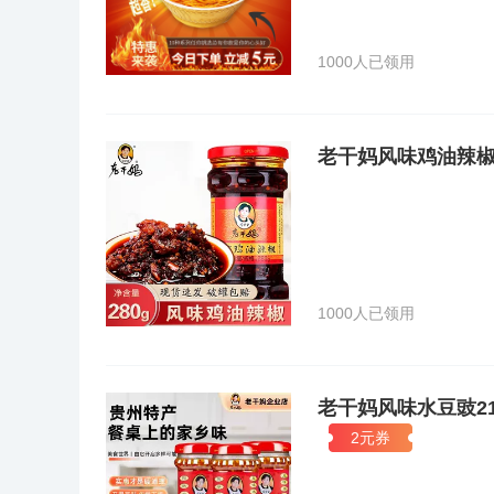
godmother"。2012年7月，美国奢侈品电商Gilt 把
元）。美国“老干妈”绝对算的上是“来自中国的进口奢侈
洞堡见龙洞路138号，成立于1996年，企业现拥有一栋
1000人已领用
余人，其在经营管理、技术人员方面总共有246人。自
的支持和帮助下，在企业创始人陶华碧女士的带领下，全
的艰苦创业，企业已经发展成为全国知名企业、国家级农
力 ，主要生产风味豆豉、油辣椒、鲜牛肉末、水豆豉、
老干妈风味鸡油辣椒
[2] 企业管理公司在前进中不断规范企业内部的各项管
原有生产线进行技术改造，企业综合生产经营能力得到大
力和管理水平不断提升。在产成品和原辅料质量监控方面
的自检、自测能力，做到每批次产品都严格按操作规程要求
绩几年来，由于企业质量管理体系的建立和质量管理工作
格率始终都位于同行业榜首，先后被授予“全国食品行业质量
级农业产业化经营重点龙头企业”称号，并顺利通过了ISO900
1000人已领用
辣椒”通过了“绿色食品”认证，“油制辣椒”系列食品获得
标准。在10年的经营历程中，老干妈公司以自身的努力突
万元，上缴税金86万元1998年企业产值5014万元，上缴税金
元，上缴税金2464万元2001年企业产值2.15亿元，上缴税
亿元，上缴税金7800万元2004年企业产值8.08亿元，上
老干妈风味水豆豉2
元，上缴税金1.67亿元2013年企业产值37.2亿元，
2元券
进。环境方针节能降耗、预防污染、绿色企业、清洁生产
业”，“诚信经营，质量第一”内外有别“你说老干妈卖到