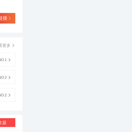
她对价格
一挥，气
链接
看更多
O.1
O.2
O.2
主题