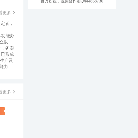
百万粉丝，视频合作加Q444858730
看更多
制定者，
多功能办
立以
本，务实
司已形成
内生产及
能力
，企业
辅料及
测。几
合格率
看更多
国家级农
“油辣
椒”国家
突出，
令广大顾
要生产风
"The