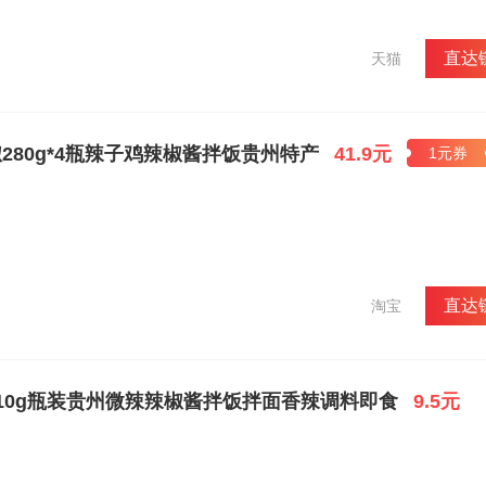
老干妈奉为尊贵调味品，限时抢购价11.95美元两瓶（约7.74英镑，折合约79.
品”。企业经营企业生产贵阳南明老干妈风味食品有限责任公司位于贵阳市
四层的多功能办公大楼及四个生产基地，占有地面积为二万多平方米，员工有
直达
天猫
贵阳南明老干妈风味食品有限责任公司成立以来，在贵州省、市、区各级党
体老干妈企业的所有员工秉承着一种“诚信为本，务实进取”的企业精神，
业产业化经营重点龙头企业。老干妈公司已形成日产量120万瓶辣椒制品
风味腐乳等20多个系列产品，是目前国内生产及销售量最大的辣椒制品生
280g*4瓶辣子鸡辣椒酱拌饭贵州特产
41.9元
1元券
理，完善基础的各个设施建设，不断加大技术改造力度，除了新添增生产能
幅提高。在管理上引入了现代化管理体系，并行之有效地组织实施，企业
，公司建立了技术手段较为齐全的质量监控中心，提高并强化了原辅料及
生产，出厂前抽样送省内质量检测及食品检验的权威机构进行检测。[2]
有效地实施，使历年来产品的各项指标都达到国家卫生、质量标准，产品
效益型先进企业”、“检验合格企业”、“全国乡镇企业质量管理先进单位”
1：2000质量体系、ISO14001：1996环境管理体系，HACCP认证，
直达
淘宝
“中国名牌”称号，并由公司作为标准的主要起草单位发布了国内首个“油制辣
变出来的经营业绩和对国家、社会的贡献赢得了许多荣誉。1997年企业产值
329万元1999年企业产值1.26亿元，上缴税金1500万元2000年企业产
金3700万元2002年企业产值3.8亿元，上缴税金5188万元2003年企业产值
缴税金7500万元2005年企业产值10亿元，上缴税金1.4亿元2006年企业产
10g瓶装贵州微辣辣椒酱拌饭拌面香辣调料即食
9.5元
上缴税金5.1亿元经营理念质量和食品安全方针质量第一、安全第一、顾客至上
、遵纪守法、持续改善、人与自然、共同成长。公司理念“创民族品牌，
多少个国家？我也不晓得卖到了多少个国家，我只能告诉你，全世界有华人