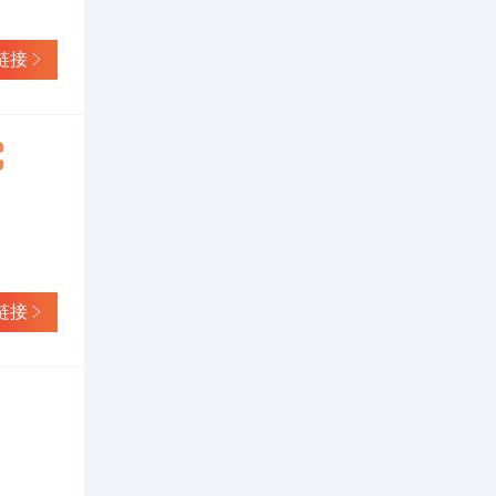
1人民币
南明区龙
2000
链接
委、政府
通过九年
的生产能
产企业。
力外，对
竞争能
产成品
 经营业
出厂合
、“国家
产品“油
链接
椒”国家
1400
值1.5亿
6.25
值12亿
、持续改
立千秋大
的地方就