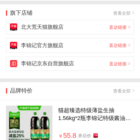
旗下店铺
查看全部
北大荒天猫旗舰店
直达链接
李锦记官方旗舰店
直达链接
李锦记京东自营旗舰店
直达链接
品牌特价
查看全部
猫超臻选特级薄盐生抽
1.56kg*2瓶李锦记特级酱油减
盐凉拌点蘸炒菜
55.8
券后价
￥