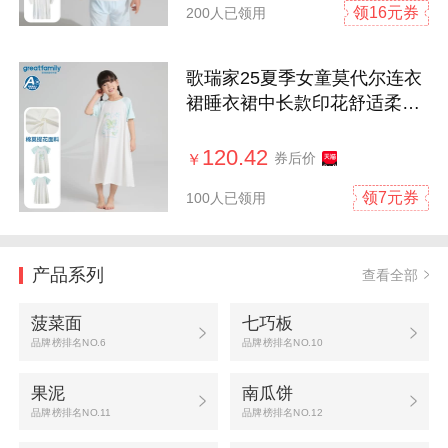
领16元券
200人已领用
歌瑞家25夏季女童莫代尔连衣
裙睡衣裙中长款印花舒适柔软
童装乐友
120.42
券后价
￥
领7元券
100人已领用
产品系列
查看全部
菠菜面
七巧板
品牌榜排名NO.6
品牌榜排名NO.10
果泥
南瓜饼
品牌榜排名NO.11
品牌榜排名NO.12