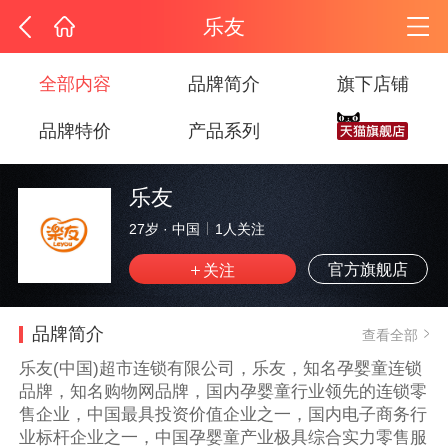
乐友
全部内容
品牌简介
旗下店铺
品牌特价
产品系列
乐友
27岁
·
中国
1
人关注
官方旗舰店
品牌简介
查看全部
乐友(中国)超市连锁有限公司，乐友，知名孕婴童连锁
品牌，知名购物网品牌，国内孕婴童行业领先的连锁零
售企业，中国最具投资价值企业之一，国内电子商务行
业标杆企业之一，中国孕婴童产业极具综合实力零售服