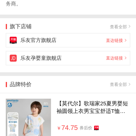
务商。
旗下店铺
查看全部
乐友官方旗舰店
直达链接
乐友孕婴童旗舰店
直达链接
品牌特价
查看全部
【莫代尔】歌瑞家25夏男婴短
袖圆领上衣男宝宝舒适T恤家
居服乐友
74.75
券后价
￥