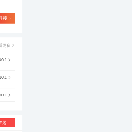
链接
看更多
O.1
O.1
O.1
主题