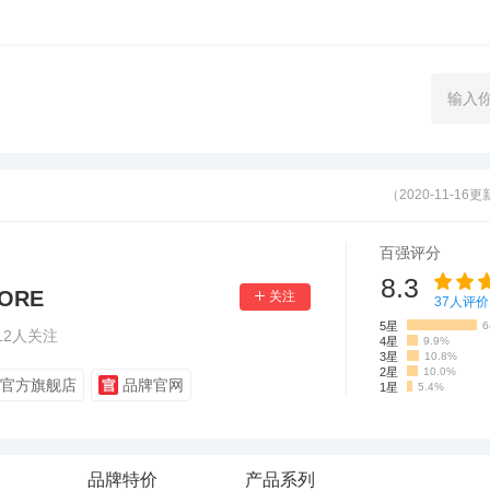
（2020-11-16
百强评分
8.3
ORE
37
人评价
5星
6
12
人关注
4星
9.9%
3星
10.8%
2星
10.0%
官方旗舰店
品牌官网
1星
5.4%
品牌特价
产品系列