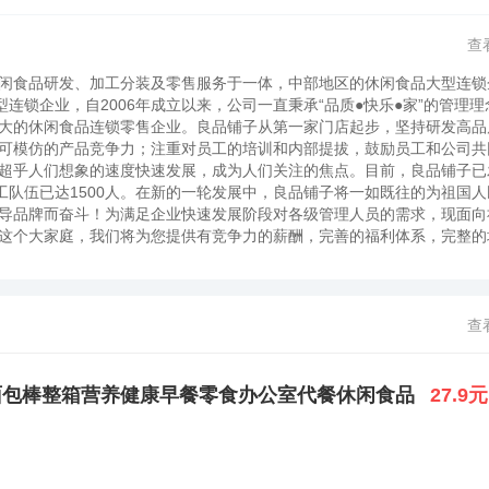
查
闲食品研发、加工分装及零售服务于一体，中部地区的休闲食品大型连
企业，自2006年成立以来，公司一直秉承“品质●快乐●家”的管理理
大的休闲食品连锁零售企业。良品铺子从第一家门店起步，坚持研发高品
可模仿的产品竞争力；注重对员工的培训和内部提拔，鼓励员工和公司共
超乎人们想象的速度快速发展，成为人们关注的焦点。目前，良品铺子已
工队伍已达1500人。在新的一轮发展中，良品铺子将一如既往的为祖国人
导品牌而奋斗！为满足企业快速发展阶段对各级管理人员的需求，现面向
这个大家庭，我们将为您提供有竞争力的薪酬，完善的福利体系，完整的
，成就自我。
查
面包棒整箱营养健康早餐零食办公室代餐休闲食品
27.9元