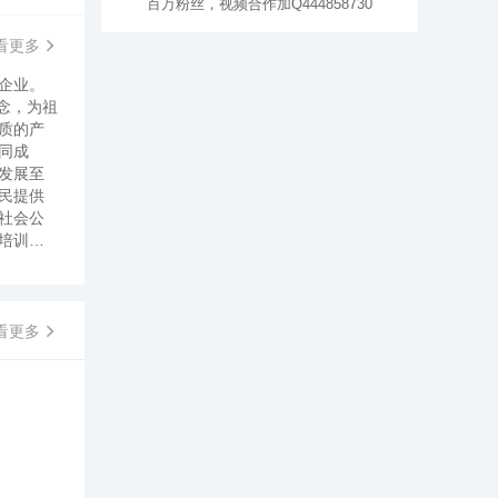
百万粉丝，视频合作加Q444858730
看更多
锁企业。
念，为祖
质的产
同成
发展至
民提供
社会公
培训成
看更多