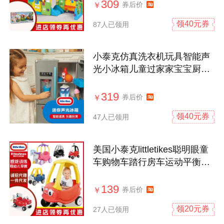
309
券后价
￥
领40元券
87人已领用
小泰克仿真洗衣机玩具智能声
光小冰箱儿童过家家宝宝厨房
做饭烤箱
319
券后价
￥
领40元券
47人已领用
美国小泰克littletikes聪明眼童
车购物车踏行房车运动平衡幼
教玩
139
券后价
￥
领20元券
27人已领用