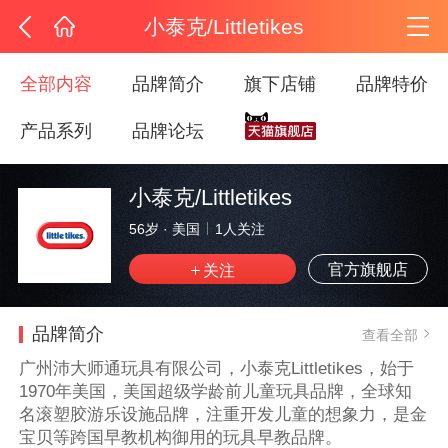
小泰克/Littletikes
全部内容
品牌简介
旗下店铺
品牌特价
产品系列
品牌论坛
小泰克/Littletikes
56岁
·
美国
1
人关注
官方旗舰店
品牌简介
查看全部
广州沛大师通玩具有限公司，小泰克Littletikes，始于
1970年美国，美国超级学龄前儿童玩具品牌，全球知
名滚塑胶游乐设施品牌，注重开发儿童的想象力，是金
宝贝等跨国早教机构御用的玩具早教品牌。