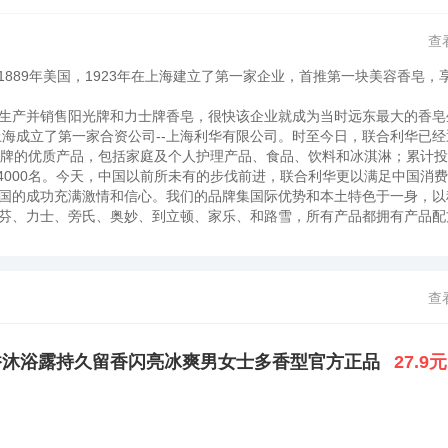
查
1889年美国，1923年在上海建立了第一家企业，首推第一块美容香皂，
生产并销售阳光牌和力士牌香皂，很快该企业就成为当时远东最大的香皂
上海成立了第一家合资公司--上海利华有限公司。时至今日，联合利华已经
品牌的优质产品，包括家庭及个人护理产品、食品、饮料和冰淇淋；累计
过4000名。今天，中国以前所未有的步伐前进，联合利华更以满足中国消
国的成功充满激情和信心。我们的品牌集国际优势和本土特色于一身，以
芬、力士、旁氏、奥妙、到立顿、家乐、和路雪，所有产品都拥有产品配
好地满足了当地的需求和口味。我们拥有和使用的本地品牌，如夏士莲、
保留了原有特色。该企业品牌在世界品牌实验室（World Brand La
1924年力士在美国首次推出第一块美容香皂。到现在，它已遍布全球100
力士占市场主导地位。2003年的销售额将近11亿美元。其产品包括洗
查
产用于洗涤衣物的肥皂，名为“阳光薄片”。数年后，更名为力士（LUX），
。1926年，力士正式迈入中国，成为了最早进驻中国的国际品牌。20世纪3
壮大，最终在100多个国家/地区设立代表处。更有一些红透一时的影视巨
香沐浴露持久留香闪亮冰爽男女士多香型官方正品
27.9元
于巩固其在女性生活中的地位。在这期间，男性也开始享用力士奢华感受。6
“明星般的感受”就是鼓动所有女性去参加聚会。70年代社会潮流开始倾
更要求拥有“自然美”，这是力士紧跟社会潮流的一步。从此，女性们开始
个人清洁护理领域的第一品牌。90年代力士登陆中国，携手钟楚红、张曼