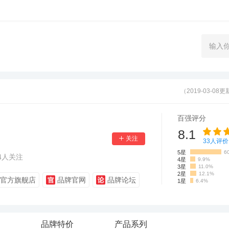
（2019-03-08
百强评分
8.1
33
人评价
5星
6
4
人关注
4星
9.9%
3星
11.0%
2星
12.1%
官方旗舰店
品牌官网
品牌论坛
1星
6.4%
品牌特价
产品系列