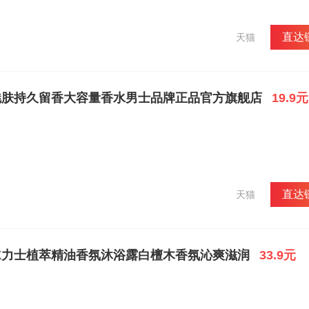
品牌影响力的同时，也让力士的品牌形成深入人心。
直达
天猫
魅肤持久留香大容量香水男士品牌正品官方旗舰店
19.9元
直达
天猫
X力士植萃精油香氛沐浴露白檀木香氛沁爽滋润
33.9元