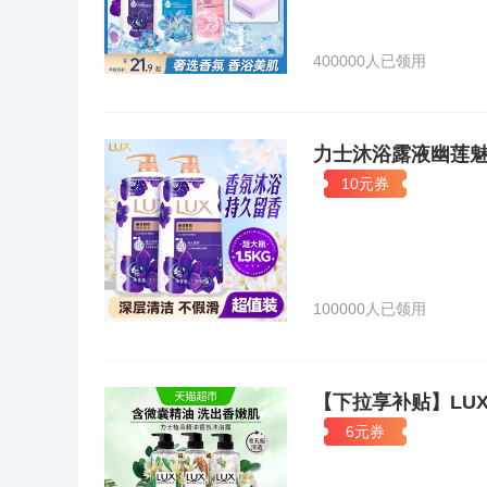
彤、王祖贤、张柏芝、舒淇等多位亚洲顶级巨星，在扩大
400000人已领用
力士沐浴露液幽莲
10元券
100000人已领用
【下拉享补贴】LU
6元券