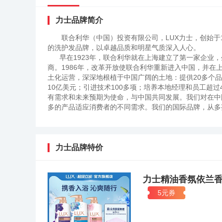
力士品牌简介
联合利华（中国）投资有限公司，LUX力士，创始于
的洗护发品牌，以卓越品质和明星气质深入人心。
早在1923年，联合利华就在上海建立了第一家企业，
商。1986年，改革开放使联合利华重新进入中国，并在
土化运营，深深地根植于中国广阔的土地：提供20多个
10亿美元；引进技术100多项；培养本地经理和员工超
有需求和未来预期为使命，与中国共同发展。我们对在中
多的产品适应消费者的不同需求。我们的国际品牌，从多
牌塑造方面的国际优势，同时，本地管理人员又使他们更
老蔡等，则在消费者调研和联合利华丰富资源的保证下，很好地
的2006年度《世界品牌500强》排行榜中名列第三百。
家。主要市场包括阿拉伯，印度，巴西，中国等，在日本，
力士品牌特价
发素，沐浴露和香皂等。力士创办于1889年，最初仅生
丁语中“光”一词，同时还蕴藏了奢侈（Luxury）的含义
力士踏入国际舞台，登陆印度、阿根廷和泰国，不断发展
力士精油香氛依兰
士尊称为“美丽秘诀”。20世纪40至50年代，力士致力
5元券
士重新调整广告宣传模式，加入了更多的浪漫元素。广告语
然就是美”，同期的力士女郎们，除了要具备明星气质，
触手可得这一理念。1986年力士重新回到中国，成为了