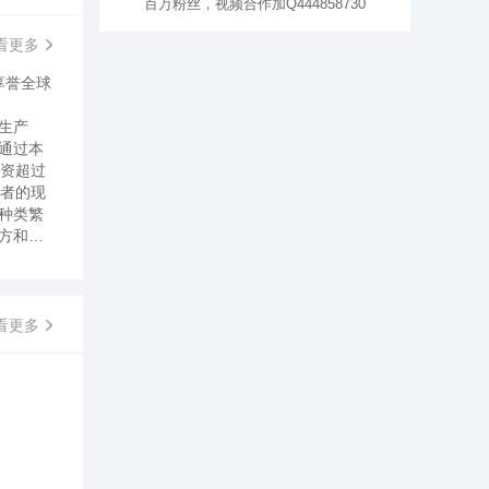
百万粉丝，视频合作加Q444858730
看更多
享誉全球
生产
通过本
投资超过
费者的现
种类繁
方和品
中华、
b）编制
多个国
发乳，润
看更多
取自拉
0年代，
星将力
0年代力
向于“自
接受美丽
玉、李若