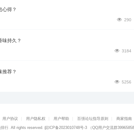
皂心得？
290
香味持久？
3184
味推荐？
5256
用户协议
|
用户隐私权
|
用户帮助
|
百强论坛指导原则
|
商家指南
强排行
. All rights reserved.
皖ICP备2023010748号-3
（QQ用户交流群3996585