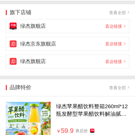
旗下店铺
查看全部
绿杰旗舰店
直达链接
绿杰京东旗舰店
直达链接
绿杰旗舰店
直达链接
品牌特价
查看全部
绿杰苹果醋饮料整箱260ml*12
瓶发酵型苹果醋饮料解油腻健
康饮品
59.9
券后价
￥