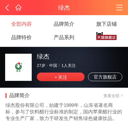
绿杰
全部内容
品牌简介
旗下店铺
品牌特价
产品系列
绿杰
27岁
·
中国
1
人关注
官方旗舰店
品牌简介
查看全部
绿杰股份有限公司，始建于1999年，山东省著名商
标，参与了饮料醋行业标准的制定，国内苹果醋行业的
专业生产厂家，致力于研发生产销售绿色健康饮品。