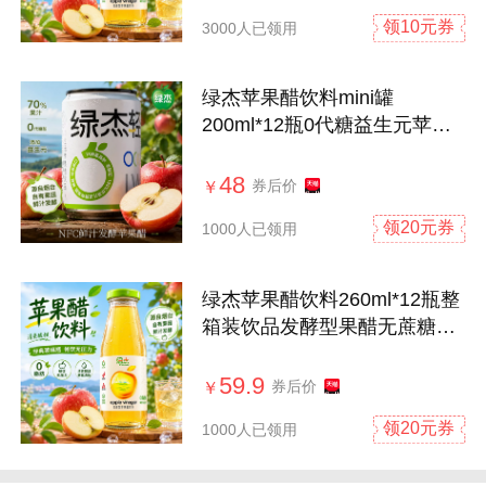
领10元券
3000人已领用
绿杰苹果醋饮料mini罐
200ml*12瓶0代糖益生元苹果
醋饮料整箱0汽
48
券后价
￥
领20元券
1000人已领用
绿杰苹果醋饮料260ml*12瓶整
箱装饮品发酵型果醋无蔗糖0
脂肪饮料
59.9
券后价
￥
领20元券
1000人已领用