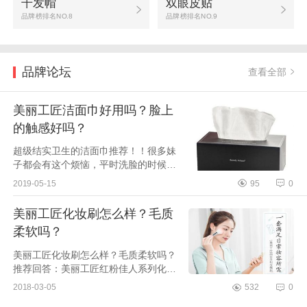
干发帽
双眼皮贴
品牌榜排名NO.8
品牌榜排名NO.9
品牌论坛
查看全部
美丽工匠洁面巾好用吗？脸上
的触感好吗？
超级结实卫生的洁面巾推荐！！很多妹
子都会有这个烦恼，平时洗脸的时候，
脸上的边边角角或者鼻翼附近，洗面奶
2019-05-15
95
0
会冲洗的不够干净，然后就会长闭口。
为了防止这种悲...
美丽工匠化妆刷怎么样？毛质
柔软吗？
美丽工匠化妆刷怎么样？毛质柔软吗？
推荐回答：美丽工匠红粉佳人系列化妆
套刷,选用原装进口毛料,经高温杀菌消
2018-03-05
532
0
毒,采用先进技术处理毛尖，每一支刷子