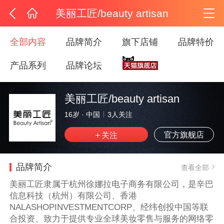
美丽工匠/beauty artisan
全部内容
品牌简介
旗下店铺
品牌特价
产品系列
品牌论坛
美丽工匠/beauty artisan
16岁
·
中国
3
人关注
官方旗舰店
品牌简介
查看全部
美丽工匠隶属于杭州徐娜拉电子商务有限公司，是辛巴
信息科技（杭州）有限公司、香港
NALASHOPINVESTMENTCORP、经纬创投中国等联
合投资、致力于提供专业全球美妆零售与服务的网络零