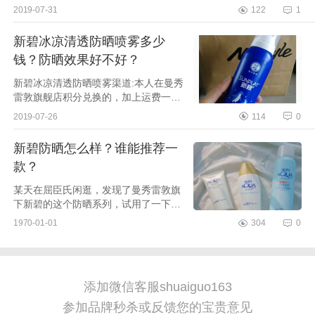
可以考虑买这个药膏。我在公司薅的一
2019-07-31
122
1
只，曼秀雷敦acne25的祛痘膏，用过很
长时间了，红肿...
新碧冰凉清透防晒喷雾多少
钱？防晒效果好不好？
新碧冰凉清透防晒喷雾渠道:本人在曼秀
雷敦旗舰店积分兑换的，加上运费一共
29.8，积分兑换真是好东西气味:喷着味
2019-07-26
114
0
道有一点点重，但是我可以接受这个味
道，有些人可...
新碧防晒怎么样？谁能推荐一
款？
某天在屈臣氏闲逛，发现了曼秀雷敦旗
下新碧的这个防晒系列，试用了一下还
不错，正好有活动，就全部抱回家啦，
1970-01-01
304
0
毕竟夏天这种消耗防晒速度极快的季
节，能开架就不专...
添加微信客服shuaiguo163
参加品牌秒杀或反馈您的宝贵意见