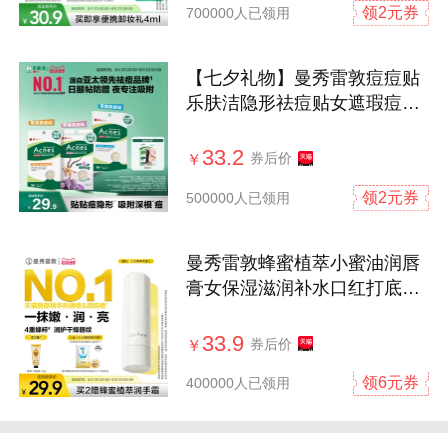
领2元券
700000人已领用
【七夕礼物】曼秀雷敦痘痘贴
乐肤洁隐形祛痘贴女遮瑕痘印
去痘豆豆
33.2
券后价
￥
领2元券
500000人已领用
曼秀雷敦蜂蜜植萃小蜜油润唇
膏女保湿滋润补水口红打底去
死皮官方
33.9
券后价
￥
领6元券
400000人已领用