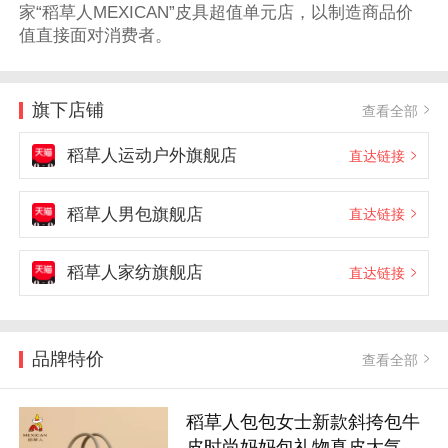
家“稻草人MEXICAN”皮具超值单元店，以制造商品价
值直接面对消费者。
旗下店铺
查看全部
稻草人运动户外旗舰店
直达链接
稻草人男包旗舰店
直达链接
稻草人家纺旗舰店
直达链接
品牌特价
查看全部
稻草人包包女士新款斜挎包牛
皮时尚妈妈包礼物真皮大气手