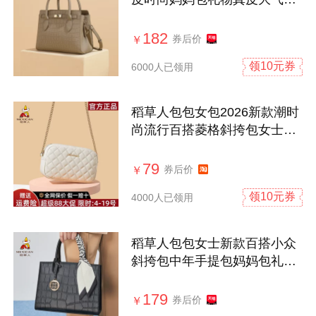
提包女包
182
券后价
￥
领10元券
6000人已领用
稻草人包包女包2026新款潮时
尚流行百搭菱格斜挎包女士链
条单肩包
79
券后价
￥
领10元券
4000人已领用
稻草人包包女士新款百搭小众
斜挎包中年手提包妈妈包礼物
通勤女包
179
券后价
￥