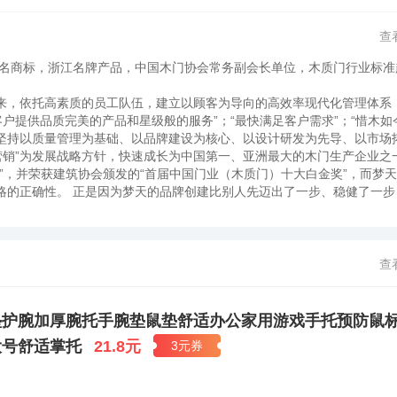
查
名商标，浙江名牌产品，中国木门协会常务副会长单位，木质门行业标准
，依托高素质的员工队伍，建立以顾客为导向的高效率现代化管理体系
户提供品质完美的产品和星级般的服务”；“最快满足客户需求”；“惜木如
司坚持以质量管理为基础、以品牌建设为核心、以设计研发为先导、以市场
营销”为发展战略方针，快速成长为中国第一、亚洲最大的木门生产企业之
牌”，并荣获建筑协会颁发的“首届中国门业（木质门）十大白金奖”，而梦
战略的正确性。 正是因为梦天的品牌创建比别人先迈出了一步、稳健了一步
技术研发、知识产权和品牌“三自主”，站在中国木门市场的最前沿，梦天
实的领袖，带着中国木门走向更辉煌的明天。浙江梦天木业有限公司创办于
钢结构标准化厂房建筑面积4.5万多平方米，员工1200多人，形成年产
、销售木质复合门的知名企业。为了进一步满足市场需求，2003年公司
查
多台，在浙江嘉善经济开发区创建了浙江华悦木业有限公司。占地面积39
产能力。两大生产基地巩固了梦天在国内外遥遥领先的市场份额。梦天自创立
为核心、以设计研发为先导、以市场拓展为驱动，实现企业的快速发展。
垫护腕加厚腕托手腕垫鼠垫舒适办公家用游戏手托预防鼠
C、Masonite、OREPAC、家得宝公司等建立紧密的战略合作关系。在国
大号舒适掌托
21.8元
3元券
等中国著名房地产企业建立了战略合作伙伴关系。二十多年来，梦天走出了
有与中国林业科学研究院木材工业研究所联合建立的“梦天木质门研发中心
将能推动公司更加快速发展。二十多年来，公司一直按照“不断创新，追求