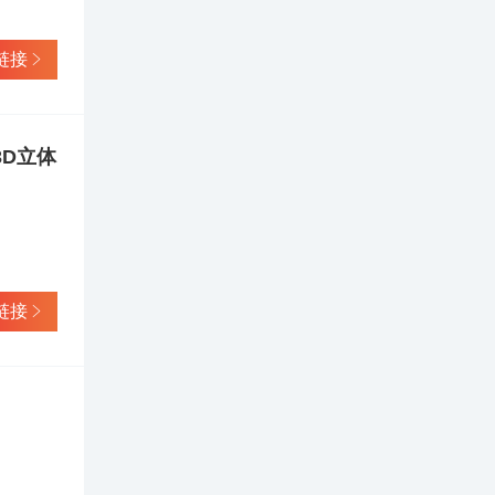
核心技
008年又
链接
家标准
“梦
商局授
04年被
D立体
常务副会
中唯一
质的木
专业化经
链接