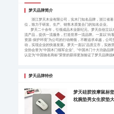
梦天品牌简介
浙江梦天木业有限公司，实木门知名品牌，浙江省著
位，致力于研发、生产、销售木质复合门的知名企业。
梦天二十余年，引领成品木业新纪元。梦天自创立以来
流产品，提供一流服务，打造世界一流品牌。一直以“向客
资源·保护环境”为公司的行动纲领，不断追求卓越，公
动，实现企业的快速发展。梦天一直以“品质立市，实效
业协会誉为“中国木门领军企业”、“中国木门十大功勋品
认定为“中国驰名商标”荣誉的获得更加验证了梦天品牌
梦天占据了市场主动权，做到了事事先、时时先，做到了
度和发展质量获得行业一致称道，是中国木门行业名副其
年。位于风景优美的浙江省庆元县内，占地面积86亩，拥有
实木复合门的生产能力。是国内最早一家致力于研发、生产
梦天品牌特价
元，引进德国、荷兰、台湾等国内外一流的生产设备800
有员工1800多人，形成年产210万套实木复合门的生
不断追求卓越，公司坚持以质量管理为基础、以品牌建设
梦天硅胶按摩鼠标
年努力，现已与世界最大的木门营销企业Wolseley、NC
枕腕垫男女生胶垫
市建立了200多家专卖店，并已与恒大地产、万科地产
企业实施名牌战略的成功之路，成为中国木门界中唯一拥
业工程博士后工作站”。公司与国家顶级科研机构合作必