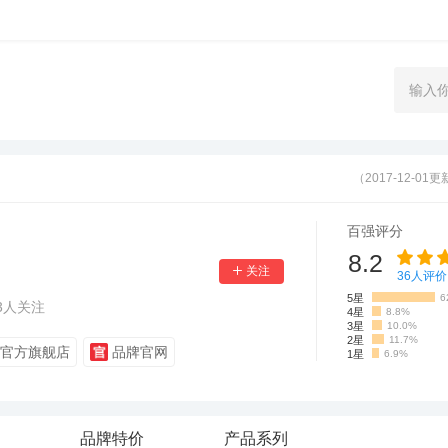
（2017-12-01
百强评分
8.2
36
人评价
5星
6
3
人关注
4星
8.8%
3星
10.0%
2星
11.7%
官方旗舰店
品牌官网
1星
6.9%
品牌特价
产品系列