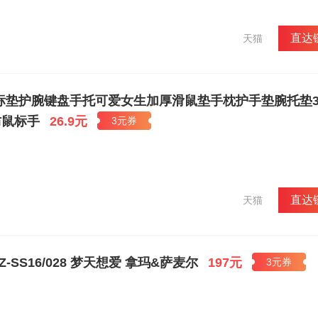
新已取得二项发明专利，二十多项实用新型和外观专利，正是拥有自己的
节约大量的优质木材。公司从创业伊始，就以质量求生存，公司通过
管理体系认证；2005年通过FSC认证；2007年通过“中国建材产品质量认证”；2
直达
天猫
标志产品认证和住房建设部康居建筑产品认证。同时，公司产品还符合美国国
大消费者喜爱和社会认同， 2003年“梦天”商标被评为浙江省著名商标；
产品；2008年“梦天”商标被认定为中国驰名商标。连续多年被浙江省工
企业，被浙江省政府评为首批“浙江省诚信企业”，“省级林业龙头企业”。20
标垫护腕键盘手托可爱女生加厚滑鼠垫手枕护手垫腕托垫3
量检测协会会员单位，是中国林产工业协会的重点会员单位，中国木门协会
国家《木门窗》标准的起草单位，是国家幕墙、木门窗标准化技术委员会
防鼠标手
26.9元
3元券
了有力的保证。梦天经过20多年努力，围绕“让中国有房人都用上世界品
、准确的市场定位、先进的营销管理，走出了一条做强主业、做优品牌的
直达
天猫
 DZ-SS16/028 梦天想爱 拿玛&萨麦尔
197元
3元券