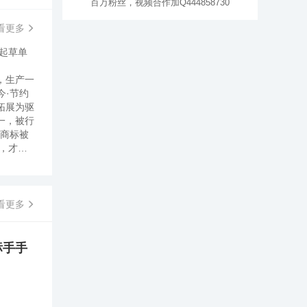
百万粉丝，视频合作加Q444858730
看更多
起草单
，生产一
今·节约
拓展为驱
一，被行
天商标被
，才让
的发展速
1989
45万套
投资4亿
看更多
4亩，拥
以来，
经过多
标手手
内大中城
一条民营
”和“林
卓越，为