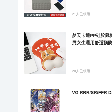
客户创造价值”的经营理念，依靠科技进步，不断自主创
术，不仅打造出产品的优良品质，提高了效率，还为国家
ISO9001:2008质量管理体系认证，ISO14001环境
21人已领用
通过“中国建材产品健康认证”；2009年通过中国环境
和欧洲E1标准。公司产品因其品质优良、环保美观而深受广
天”木门系列产品被评为浙江名牌产品；中国绿色材料标志
予“守合同重信用单位”、被浙江省建行评为“AAA级”信用
梦天卡通PP硅胶鼠
国家工商总局评为“全国守合同重信用单位”。是中国质
长单位，是中国《木质门》行业标准的起草单位之一，是
男女生通用舒适预
的木门生产企业委员。为梦天木门跻身世界一流品牌提供
门”的宏伟愿景，凭借新颖的产品设计、严格的质量控制
营之路，成为中国木门行业的领军企业。
20人已领用
VG RRR/SR/FFR