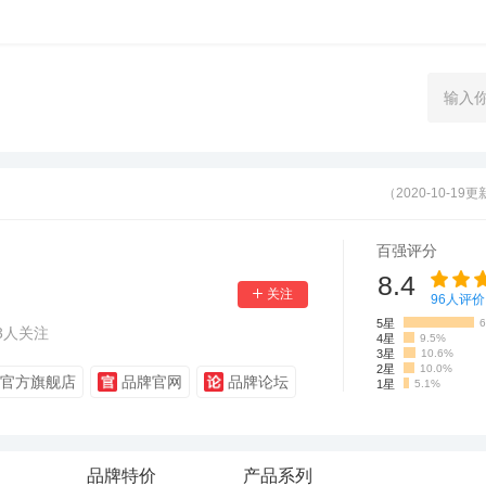
（2020-10-19
百强评分
8.4
96
人评价
5星
6
3
人关注
4星
9.5%
3星
10.6%
2星
10.0%
官方旗舰店
品牌官网
品牌论坛
1星
5.1%
品牌特价
产品系列