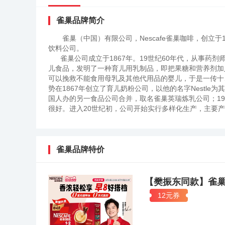
雀巢品牌简介
雀巢（中国）有限公司，Nescafe雀巢咖啡，创立
饮料公司。
雀巢公司成立于1867年。19世纪60年代，从事药剂师工
儿食品，发明了一种育儿用乳制品，即把果糖和营养剂加
可以挽救不能食用母乳及其他代用品的婴儿，于是一传十、十
势在1867年创立了育儿奶粉公司，以他的名字Nestl
国人办的另一食品公司合并，取名雀巢英瑞炼乳公司；1
很好。进入20世纪初，公司开始实行多样化生产，主要
十种。成为世界规模最大的食品制造商。其分支机构开设在
韦维。公司1990年销售额达333亿美元，主要产品为
中的雀巢咖啡销量最大，主要是因为产品质量过硬，再就是
美国兰通公司的调查结果，雀巢咖啡这一品牌被列为世界10
雀巢品牌特价
年销售额达到1097亿瑞士法郎，纯利润达到342亿瑞
商，也是最大的跨国公司之一。公司以生产巧克力棒和速
81个国家中共建有443多家工厂，所有产品的生产和销售
【樊振东同款】雀巢
为“最国际化的跨国集团”。实际上，在德语里，Nestle
12元券
与他的名字为同一词根，所以中文一并译为“雀巢”。而
此，“雀巢”育儿奶粉的销路一直很好。