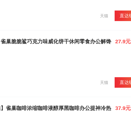
直达
天猫
】雀巢脆脆鲨巧克力味威化饼干休闲零食办公解馋
27.9元
直达
天猫
贴】雀巢咖啡浓缩咖啡液醇厚黑咖啡办公提神冷热
37.9元