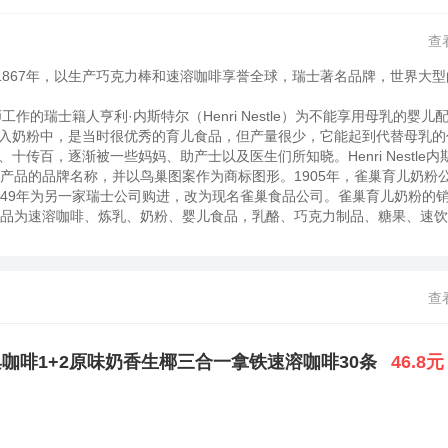
查
于1867年，以生产巧克力棒和速溶咖啡享誉全球，瑞士著名品牌，世界大
作的瑞士籍人亨利·内斯特尔（Henri Nestle）为不能享用母乳的婴儿
入奶粉中，是当时很优秀的育儿食品，但产量很少，它能起到代替母乳的
传百，逐渐被一些妈妈、助产士以及医生们所知晓。Henri Nestle内
e为其产品的品牌名称，并以鸟巢图案作为商标图形。1905年，雀巢育儿奶粉
949年为另一家瑞士公司购进，改为现名雀巢食品公司。雀巢育儿奶粉的
产品为速溶咖啡、炼乳、奶粉、婴儿食品，乳酪、巧克力制品、糖果、速
美国、日本、德国等20多个国家，已有1200多家工厂、商号，总部设
速溶咖啡、炼乳、奶粉、婴儿食品、奶酪、巧克力制品、糖果、速饮茶等数1
品牌名称使得消费者在饮用时也确实体会到“舒适”、“依偎”的感觉。199
大著名品牌之一，其品牌价值1994年被确定为115．49亿美元。雀巢公司
查
士法郎。其中的大约95%来自食品的销售，因此雀巢可谓是世界上最大的食品
溶咖啡闻名遐迩，拥有适合当地市场与文化的丰富的产品系列。雀巢在五
由总部领导下的约200多个部门完成。雀巢销售额的98%来自国外，因此
咖啡1+2原味奶香生椰三合一拿铁速溶咖啡30条
46.8元
是小鸟巢的意思，英文的含义是“舒适，安顿下来”和“依偎”；因为英文雀巢（N
雀巢图形自然会使人们联想到嗷嗷待哺的婴儿、慈爱的母亲哺育婴儿的情景