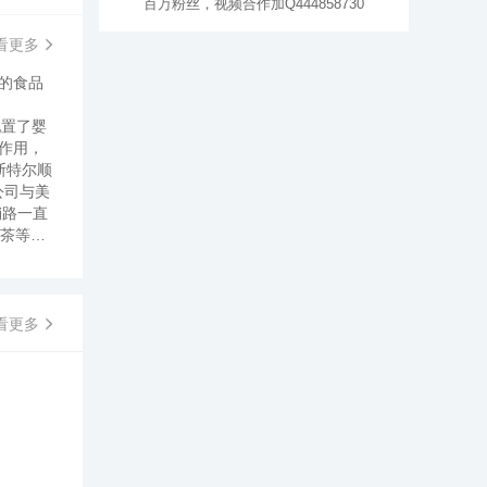
百万粉丝，视频合作加Q444858730
看更多
型的食品
配置了婴
作用，
斯特尔顺
公司与美
销路一直
饮茶等数
在瑞士的
0种。其
1年，据
2010
看更多
制造
大洲的
被称
est）
。因