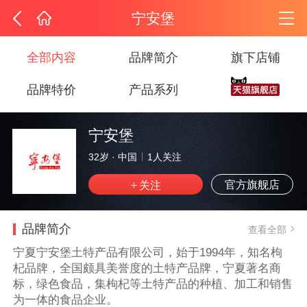
宁安堡
全部内容
品牌简介
旗下店铺
品牌特价
产品系列
宁安堡
32岁
·
中国
1
人关注
官方旗舰店
品牌简介
查看全部
宁夏宁安堡土特产品有限公司，始于1994年，知名枸
杞品牌，全国颇具美誉度的土特产品牌，宁夏著名商
标，绿色食品，集枸杞等土特产品的种植、加工和销售
为一体的食品企业。