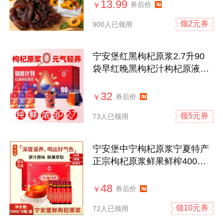
13.99
券后价
￥
领2元券
900人已领用
宁安堡红黑枸杞原浆2.7升90
袋早红晚黑枸杞汁构杞原液饮
品礼盒装
32
券后价
￥
领5元券
73人已领用
宁安堡中宁枸杞原浆宁夏特产
正宗枸杞原浆鲜果鲜榨400ml
瓶装0添加
48
券后价
￥
领10元券
72人已领用