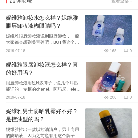
品牌论坛
查看全部
妮维雅卸妆水怎么样？妮维雅
眼唇卸妆液糊眼睛吗？
妮维雅眼唇卸妆液说到眼唇卸妆，一般
大家都会想到美宝莲吧，BUT我这个混
油皮亲测很踩雷，会糊眼睛。不过呢同
2019-07-18
168
0
样是水油分离的设计，妮维雅这款完全
不会，而且价格上...
妮维雅眼唇卸妆液怎么样？真
的好用吗？
眼唇卸妆液用过N多牌子，说几个耳熟
能详的，专柜的chanel、阿玛尼、eleg
ance、lancome、CPB、资生堂、倩
2019-07-18
206
0
碧，专柜的眼卸没有不好用的，除了卸
的干净使用感很高级，...
妮维雅男士防晒乳霜好不好？
是控油型的吗？
妮维雅推出一款以控油清爽，男士专用
的防晒液。因为之前也有用这个牌子的