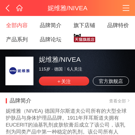
妮维雅/NIVEA
全部内容
品牌简介
旗下店铺
品牌特价
产品系列
品牌论坛
妮维雅/NIVEA
115岁
·
德国
6
人关注
官方旗舰店
品牌简介
查看全部
妮维雅（NIVEA) 德国拜尔斯道夫公司所有的大型全球
护肤品与身体护理品品牌。1911年拜耳斯道夫拥有
EUCERIT的油基乳剂皮肤软膏后成立了该公司，该乳
剂为同类产品中第一种稳定的乳剂。该公司所有人