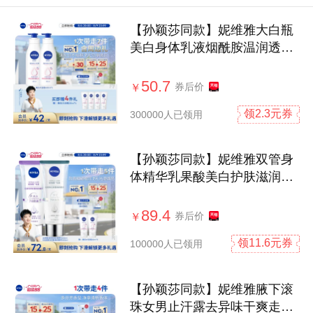
【孙颖莎同款】妮维雅大白瓶
美白身体乳液烟酰胺温润透白
滋润干燥
50.7
券后价
￥
领2.3元券
300000人已领用
【孙颖莎同款】妮维雅双管身
体精华乳果酸美白护肤滋润补
水干燥女
89.4
券后价
￥
领11.6元券
100000人已领用
【孙颖莎同款】妮维雅腋下滚
珠女男止汗露去异味干爽走珠