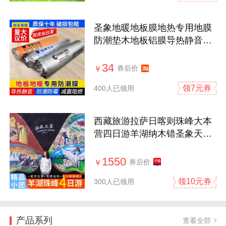
圣象地暖地板膜地热专用地膜
防潮垫木地板铝膜导热静音垫
ixpe地膜
34
券后价
￥
领7元券
400人已领用
西藏旅游拉萨日喀则珠峰大本
营四日游羊湖纳木错圣象天门
4天3晚游
1550
券后价
￥
领10元券
300人已领用
产品系列
查看全部