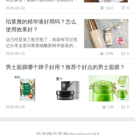
了许多，气色也提亮了很多～超开心的
2019-06-13
1147
0
烟酰胺的强大美白力大家应该都晓得了
吧，珀莱雅这款...
珀莱雅的精华液好用吗？怎么
使用效果好？
这已经是第三瓶空瓶了，前面有写过笔
记分享这套珀莱雅烟酰胺精华套装的使
用心得，不少仙女看后也私信问我，国
2019-06-13
1345
0
产的精华液真的这么好用吗？而且还这
么便宜？能放心...
男士面膜哪个牌子好用？推荐个好点的男士面膜？
2019-03-28
130
0
添加微信客服shuaiguo163