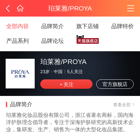
珀莱雅/PROYA
全部内容
品牌简介
旗下店铺
品牌特价
产品系列
品牌论坛
珀莱雅/PROYA
23岁
·
中国
5
人关注
官方旗舰店
品牌简介
查看全部
珀莱雅化妆品股份有限公司，浙江省著名商标，国内海
洋护肤理念倡导者，专注于深海护肤研究的高新技术企
业，集研发、生产、销售为一体的大型化妆品集团。