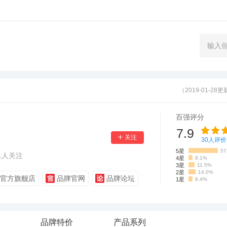
（2019-01-28
百强评分
7.9
30
人评价
5星
57
1
人关注
4星
8.1%
3星
11.5%
2星
14.0%
官方旗舰店
品牌官网
品牌论坛
1星
8.4%
品牌特价
产品系列