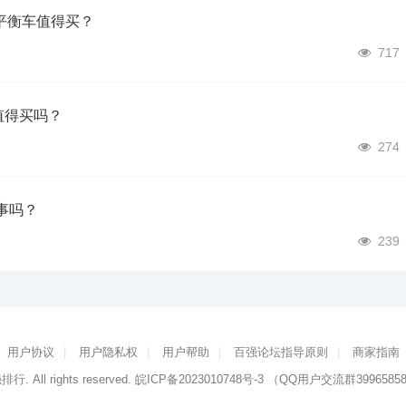
平衡车值得买？
717
值得买吗？
274
事吗？
239
用户协议
|
用户隐私权
|
用户帮助
|
百强论坛指导原则
|
商家指南
强排行
. All rights reserved.
皖ICP备2023010748号-3
（QQ用户交流群3996585