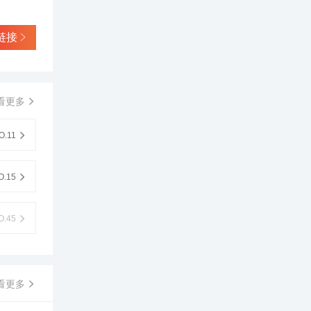
空间
制动能力
端逐渐抬
链接
量显示板
看更多
.11
.15
.45
看更多