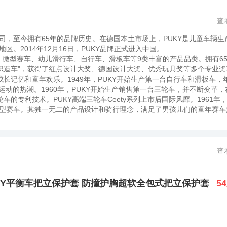
查
Co.KG公司，至今拥有65年的品牌历史。在德国本土市场上，PUKY是儿童车辆
。2014年12月16日，PUKY品牌正式进入中国。
、微型赛车、幼儿滑行车、自行车、滑板车等9类丰富的产品品类。拥有6
全意识造车"，获得了红点设计大奖、德国设计大奖、优秀玩具奖等多个专业奖
长记忆和童年欢乐。1949年，PUKY开始生产第一台自行车和滑板车，
运动的热潮。1960年，PUKY开始生产销售第一台三轮车，并不断变革，在
的专利技术。PUKY高端三轮车Ceety系列上市后国际风靡。1961年，
型赛车。其独一无二的产品设计和骑行理念，满足了男孩儿们的童年赛车
童研制，创新开发第一台平衡车。因其严格的儿童身体工学设计结构和安全的
车品牌，PUKY也因此成为了欧洲平衡车的代名词。16-45道品控，只
固度、性能、组装稳固度等检测项目，分别历经16-45道不等的安全品控
认证、欧盟CE安全认证、中国CCC安全认证）的多重标准检测，保证PU
查
长。2年质保，专业长期的售后技术服务PUKY童车坚持并保证德国原厂
务。2年内，中国消费者可凭品牌指定标识免费在指定店面维修更换。2年
配件服务，以保证产品性能的长期耐用。敬请关注PUKY官方微博、微信
 PUKY平衡车把立保护套 防撞护胸超软全包式把立保护套
5
伴，带孩子乐在骑中！ 深圳飞利达自行车装备有限公司一直致力于更新短
解决方案，使人们生活更丰富，用户体验更丰满，出行更环保。并且，公
处于同行业领先水平。其中，营销团队由多位国内知名行业专家、资深经
的互联网行业精英。目前，公司拥有多项机器人领域发明和实用新型专利