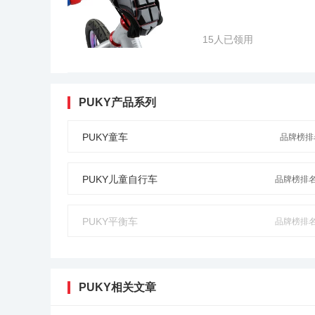
在自平衡车技术安全及控制领域处于国际领先地位。深圳
小，提携更方便。突破了老款的局限性跟安全性，我们采用
更强,加速更快。我们的思维平衡车具有倾斜保护(左右超过4
15人已领用
起，阻止进一步加速；,低电量保护（电量在剩余百分之1
全面保护是产品更时尚更大气。
PUKY产品系列
PUKY童车
品牌榜排名
PUKY儿童自行车
品牌榜排名N
PUKY平衡车
品牌榜排名N
PUKY相关文章