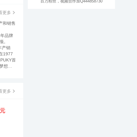
百万粉丝，视频合作加Q444858730
看更多
生产和销售
5年品牌
项。
年产销
1977
PUKY首
梦想，
品质控
为宝宝安
管理程
KY童车
看更多
生产，德
后，产品
公众账
4元
途出行
司拥有
理人组
技术，