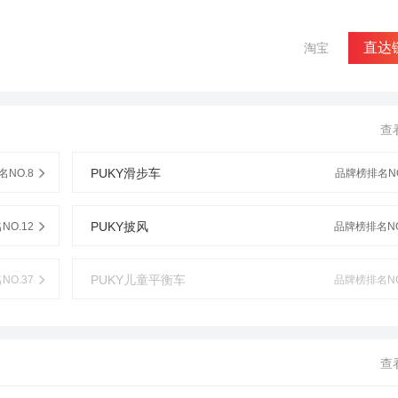
飞利达自行车装备有限公司采用进口电机，性能更稳定而且更轻便，占地
了双轮毂使产品具有超宽接触面,可以智能快速实现您的思维,车随身动,
5度的时候,电机会自动停止运转);限速保护(大于12KM/h,开启踏板前
直达
淘宝
5时开启，踏板前端抬起逐渐减速直至停止；防水保护。高科技的LED电
查
PUKY滑步车
NO.8
品牌榜排名NO
PUKY披风
O.12
品牌榜排名NO
PUKY儿童平衡车
O.37
品牌榜排名NO
查