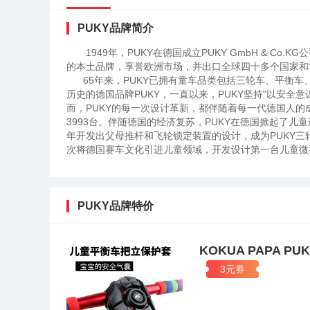
PUKY品牌简介
1949年，PUKY在德国成立PUKY GmbH & 
的本土品牌，享誉欧洲市场，并出口全球四十多个国家和地区
65年来，PUKY已拥有童车品类包括三轮车、平衡车
历史的德国品牌PUKY，一直以来，PUKY坚持"以安
而，PUKY的每一次设计革新，都伴随着每一代德国人的成
3993台。伴随德国的经济复苏，PUKY在德国掀起了儿童
年开发出父母推杆和飞轮锁定装置的设计，成为PUKY三轮车
次将德国赛车文化引进儿童领域，开发设计第一台儿童微
成为德国男孩儿的竞技新宠。2003年，PUKY专为儿
制，全面锻炼儿童的平衡能力，成为欧洲市场最畅销的平衡
全骑行从零部件到成品，PUKY每款车均需经过角度、牢
序，并通过PUKY内部实验室和第三方机构（德国GS安全
PUKY品牌特价
65年来在安全性能上遥遥领先，陪伴每一位宝宝的健康成
国品质下，并为中国授权经销的产品提供2年免费质保服
如出现磨损、损坏，PUKY将提供专业售后维修、更换零
KOKUA PAPA
号，了解更多PUKY售后及亲子骑游活动信息。与自然为
3元券
标准，通过更加智能便捷的产品，为人类出行提供优秀的
实力雄厚的资源优势和研发优势，从设计、生产到推广均
成，研发团队主体为来自中国的机器人工程师和来自硅谷