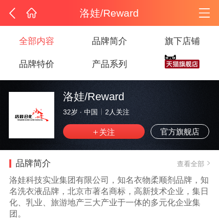
洛娃/Reward
全部内容
品牌简介
旗下店铺
品牌特价
产品系列
洛娃/Reward
32岁
·
中国
2
人关注
官方旗舰店
品牌简介
查看全部
洛娃科技实业集团有限公司，知名衣物柔顺剂品牌，知
名洗衣液品牌，北京市著名商标，高新技术企业，集日
化、乳业、旅游地产三大产业于一体的多元化企业集
团。