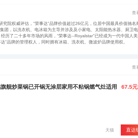
查
中国品牌研究院权威评估，“荣事达”品牌价值超过26亿元，位居中国最具价值驰
业集团，以洗衣机、电冰箱为主导并涉及及小家电、太阳能热水器、厨卫
了二十多年市场的风雨，“荣事达--Royalstar”已经成为一代中国人
事达”品牌的管理权人，同时拥有冰箱、洗衣机、微波炉品牌使用权。
查
锅旗舰炒菜锅已开锅无涂层家用不粘锅燃气灶适用
67.5元
直达
天猫