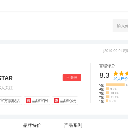
（2019-09-04
百强评分
8.3
STAR
40
人评价
5星
6
5
人关注
4星
9.2%
3星
10.4%
2星
11.1%
官方旗舰店
品牌官网
品牌论坛
1星
5.7%
品牌特价
产品系列