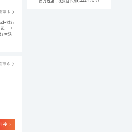
百万粉丝，视频合作加Q444858730
看更多
名商标排行
电器、电
美好生活
看更多
链接