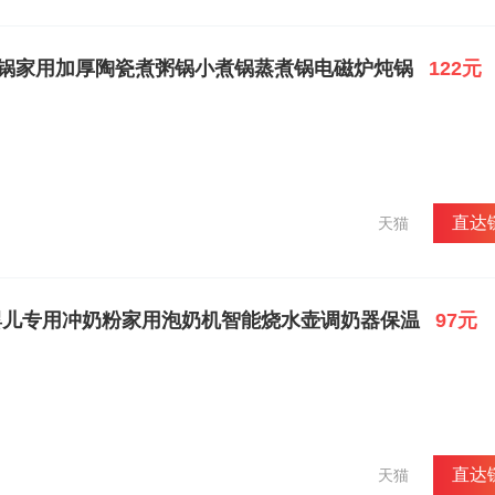
汤锅家用加厚陶瓷煮粥锅小煮锅蒸煮锅电磁炉炖锅
122元
直达
天猫
婴儿专用冲奶粉家用泡奶机智能烧水壶调奶器保温
97元
直达
天猫