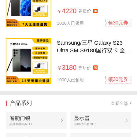
网通5G手机
4220
券后价
￥
领30元券
1000人已领用
Samsung/三星 Galaxy S23
Ultra SM-S9180国行双卡 全网
通5G 曲屏
3180
券后价
￥
领30元券
1000人已领用
产品系列
查看全部
智能门锁
显示器
品牌榜排名NO.1
品牌榜排名NO.1