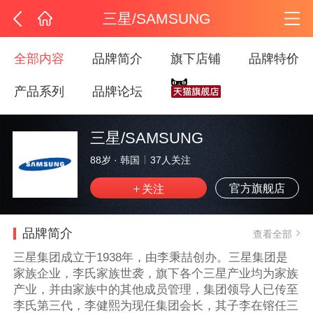
三星/SAMSUNG
全部内容
品牌简介
旗下店铺
品牌特价
产品系列
品牌论坛
三星/SAMSUNG
88岁
·
韩国
37
人关注
官方旗舰店
品牌简介
查看全部
三星集团成立于1938年，由李秉喆创办。三星集团是
家族企业，李氏家族世袭，旗下各个三星产业均为家族
产业，并由家族中的其他成员管理，集团领导人已传至
李氏第三代，李健熙为现任集团会长，其子李在镕任三