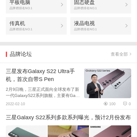
平板电脑
固态硬盘
品牌榜排名NO.1
品牌榜排名NO.1
传真机
液晶电视
品牌榜排名NO.1
品牌榜排名NO.1
品牌论坛
查看全部
三星发布Galaxy S22 Ultra手
机，首次自带S Pen
2月9日晚，三星正式面向全球发布了新
一代GalaxyS22系列旗舰，主要有Gala
xyS22、GalaxyS22+（S22Plus）及Ga
2022-02-10
100
0
laxyS22Ultra三款，屏幕大小不同，其
中GalaxyS22Ultra是超大杯机皇...
三星Galaxy S22系列多款系列曝光，预计2月份发布