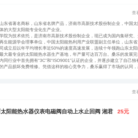
查
山东省著名商标，山东省名牌产品，济南市高新技术股份制企业，中国太
一体的大型太阳能专业化生产企业。
学院为技术依托，是济南市高新技术股份制企业，现已成为国内集研究、
再生能源学会理事单位，中国太阳能热利用产业联盟副主任单位，山东省
司成立后以年平均增长率近50%的速度高速发展，连续十年领跑山东太阳
最大最专业的太阳能热水器生产基地，年产量可达百万台。桑乐的发展完
行业中首先拥有“3C”和“ISO9001”认证的企业，并逐步建立了自己独
的产品损坏免费维修。凭借这样的核心竞争力，桑乐赢得了市场的认同，
又获得"国家免检产品"称号。2005年，公司总部销售大楼交付使用、1500
。2006年，公司投资建成了太阳能行业中最为先进的无尘化数字技术中
太阳能热水器年产量突破100万台，销售额突破8亿元。2008年，公司总
江）建成投产，销售额突破12亿元。公司注重文化建设和人才培养，构建了
查
人最大的精神财富。桑乐不断完善着自身的企业文化，并使之在桑乐员工
硬仗、稳定性好、素质极高的桑乐队伍，得到了全国同行的赞叹。公司以
宽松、向上、和谐的企业与人文环境。在常规能源匮乏的今天，桑乐更加
太阳能热水器仪表电磁阀自动上水止回阀 湘君
25元
天不断的升起！