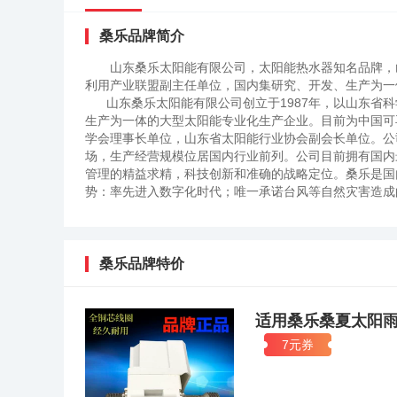
桑乐品牌简介
山东桑乐太阳能有限公司，太阳能热水器知名品牌，
利用产业联盟副主任单位，国内集研究、开发、生产为
山东桑乐太阳能有限公司创立于1987年，以山东省科
生产为一体的大型太阳能专业化生产企业。目前为中国可
学会理事长单位，山东省太阳能行业协会副会长单位。公
场，生产经营规模位居国内行业前列。公司目前拥有国内
管理的精益求精，科技创新和准确的战略定位。桑乐是国内同
势：率先进入数字化时代；唯一承诺台风等自然灾害造成
消费者的赞誉，2004年被评为"山东名牌"产品，2005年
的现代化厂房建成剪彩，百万台生产线（一期）投入生产
额突破5亿元。2007年，桑乐工业园（济南）投入生产，
障大楼交付使用。2009年，桑乐数字化太阳能公司（浙
桑乐品牌特价
命，两个追求、三个相互忠诚”的核心价值观，这是桑乐
伴中得到了深入贯彻和落实，打造了一支飞速发展，敢打
本，尊重人才，尊重事业，并一直致力于建立一个平等、
适用桑乐桑夏太阳雨
太阳能事业。太阳每天都是新的，桑乐也会像太阳一样每
7元券