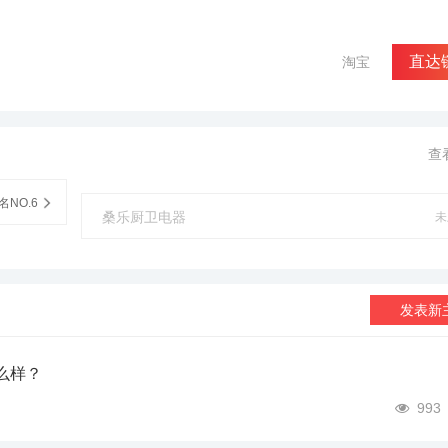
直达
淘宝
查
NO.6
桑乐厨卫电器
未
发表新
么样？
993