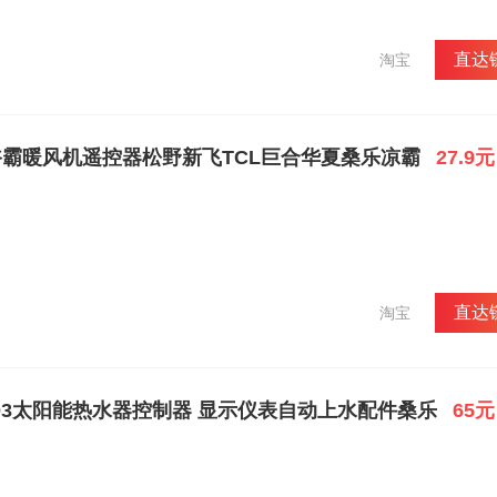
直达
淘宝
霸暖风机遥控器松野新飞TCL巨合华夏桑乐凉霸
27.9元
直达
淘宝
-103太阳能热水器控制器 显示仪表自动上水配件桑乐
65元