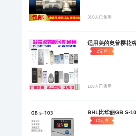
300人已领用
适用美的奥普樱花浴
2元券
100人已领用
BHL比华丽GB S
10元券