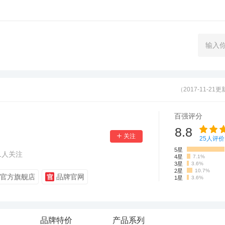
（2017-11-21
百强评分
8.8
25
人评价
5星
1
人关注
4星
7.1%
3星
3.6%
2星
10.7%
官方旗舰店
品牌官网
1星
3.6%
品牌特价
产品系列