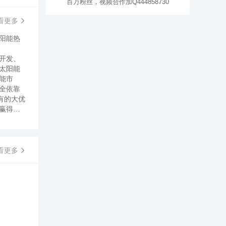
百万粉丝，视频合作加Q444858730
看更多
阳能热
开发、
太阳能
能市
全依靠
有的大优
赢得了
0余平米
心，销售
部后勤保
“一项使
看更多
及商业伙
人为
执着于