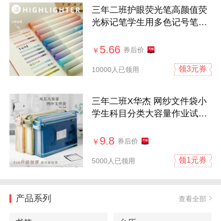
三年二班护眼荧光笔高颜值荧
光标记笔学生用多色记号笔彩
色划重点手帐手账笔做笔记本
马卡龙淡色萤光笔银光笔
5.66
券后价
￥
领3元券
10000人已领用
三年二班X华杰 网纱文件袋小
学生科目分类大容量作业试卷
收纳袋A4资料拉链袋透明拎书
袋学习袋课本补习手提袋
9.8
券后价
￥
领1元券
5000人已领用
产品系列
查看全部