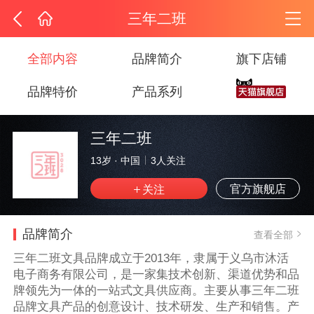
三年二班
全部内容
品牌简介
旗下店铺
品牌特价
产品系列
三年二班
13岁
·
中国
3
人关注
官方旗舰店
品牌简介
查看全部
三年二班文具品牌成立于2013年，隶属于义乌市沐活
电子商务有限公司，是一家集技术创新、渠道优势和品
牌领先为一体的一站式文具供应商。主要从事三年二班
品牌文具产品的创意设计、技术研发、生产和销售。产