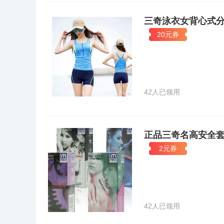
三奇泳衣女背心式
20元券
42人已领用
正品三奇名高安全
2元券
42人已领用