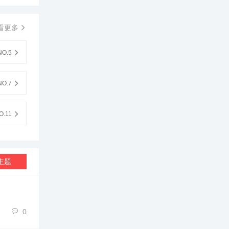
看更多
O.5
O.7
.11
主题
0