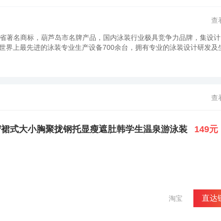
查
辽宁省著名商标，葫芦岛市名牌产品，国内泳装行业极具竞争力品牌，集设计
世界上最先进的泳装专业生产设备700余台，拥有专业的泳装设计研发及
。
查
守裙式大小胸聚拢钢托显瘦遮肚韩学生温泉游泳装
149元
直达
淘宝