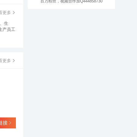
百万粉丝，视频合作加Q444858730
看更多
、生
生产员工
看更多
链接