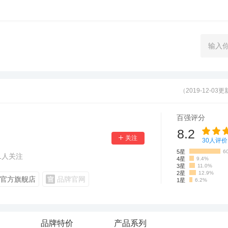
（2019-12-03
百强评分
8.2
30
人评价
5星
6
1
人关注
4星
9.4%
3星
11.0%
2星
12.9%
官方旗舰店
品牌官网
1星
6.2%
品牌特价
产品系列