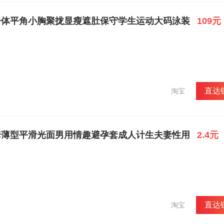
分体平角小胸聚拢显瘦遮肚保守学生运动大码泳装
109元
直达
淘宝
套薄型平滑光面男用情趣避孕套成人计生夫妻性用
2.4元
直达
淘宝