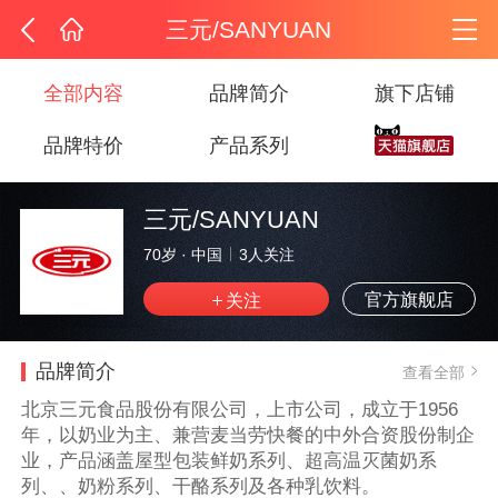
三元/SANYUAN
全部内容
品牌简介
旗下店铺
品牌特价
产品系列
三元/SANYUAN
70岁
·
中国
3
人关注
官方旗舰店
品牌简介
查看全部
北京三元食品股份有限公司，上市公司，成立于1956
年，以奶业为主、兼营麦当劳快餐的中外合资股份制企
业，产品涵盖屋型包装鲜奶系列、超高温灭菌奶系
列、、奶粉系列、干酪系列及各种乳饮料。