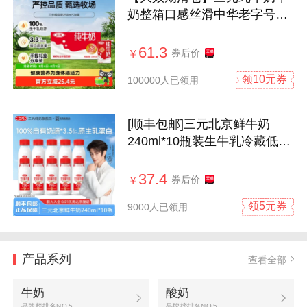
奶整箱口感丝滑中华老字号优
质营养
61.3
券后价
￥
领10元券
100000人已领用
[顺丰包邮]三元北京鲜牛奶
240ml*10瓶装生牛乳冷藏低温
营养早餐奶
37.4
券后价
￥
领5元券
9000人已领用
产品系列
查看全部
牛奶
酸奶
品牌榜排名NO.5
品牌榜排名NO.5