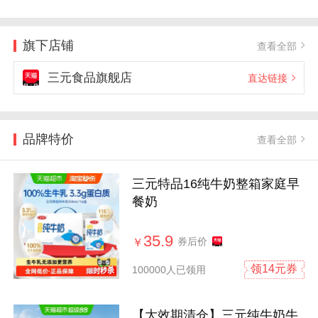
旗下店铺
查看全部
三元食品旗舰店
直达链接
品牌特价
查看全部
三元特品16纯牛奶整箱家庭早
餐奶
35.9
券后价
￥
领14元券
100000人已领用
【大效期清仓】三元纯牛奶牛