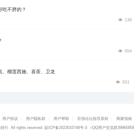
好吃不胖的？
136
？
654
鼠、榴莲西施、喜茶、卫龙
551
用户协议
|
用户隐私权
|
用户帮助
|
百强论坛指导原则
|
商家指南
强排行
. All rights reserved.
皖ICP备2023010748号-3
（QQ用户交流群3996585