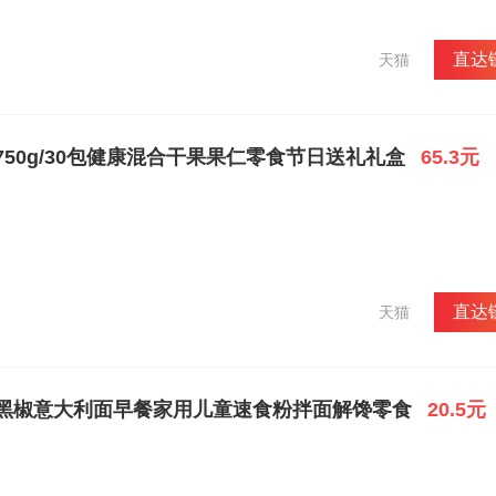
直达
天猫
50g/30包健康混合干果果仁零食节日送礼礼盒
65.3元
直达
天猫
黑椒意大利面早餐家用儿童速食粉拌面解馋零食
20.5元