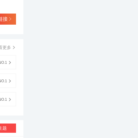
链接
看更多
O.1
O.1
O.1
主题