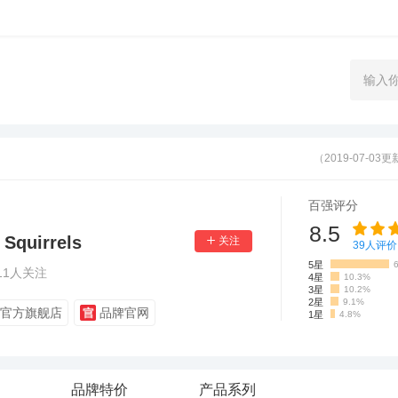
（2019-07-03
百强评分
8.5
quirrels
39
人评价
5星
11
人关注
4星
10.3%
3星
10.2%
2星
9.1%
官方旗舰店
品牌官网
1星
4.8%
品牌特价
产品系列