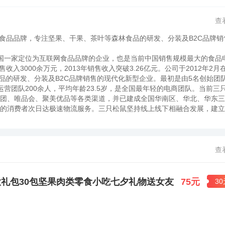
查
食品品牌，专注坚果、干果、茶叶等森林食品的研发、分装及B2C品牌销
一家定位为互联网食品品牌的企业，也是当前中国销售规模最大的食品
收入3000余万元，2013年销售收入突破3.26亿元。公司于2012年2月
品的研发、分装及B2C品牌销售的现代化新型企业。最初是由5名创始团
营团队200余人，平均年龄23.5岁，是全国最年轻的电商团队。当前三
美团、唯品会、聚美优品等各类渠道，并已建成全国华南区、华北、华东
区域的消费者次日达极速物流服务。三只松鼠坚持线上线下相融合发展，建
渠道覆盖格局，成为新商业模式的典型代表。2016年，三只松鼠在芜湖开
月，三只松鼠正式入驻阿里零售通，以线上赋能线下的新零售模式，将产品铺
——松鼠联盟小店，通过小店主个人IP与松鼠品牌IP的联盟，打造特色各异
平台企业转型，一方面通过数字化系统连接中国众多的食品生产企业，另
查
。三只松鼠成立之初并获得美国IDG资本150万美元的天使投资，创业
资，B轮融资的进入将加速三只松鼠食品电商产业的布局，目前已经在芜湖启动
拥有超过10年的农产品营销及品牌经验，是中国坚果协会高级专家兼食品
礼包30包坚果肉类零食小吃七夕礼物送女友
75元
3
导师。