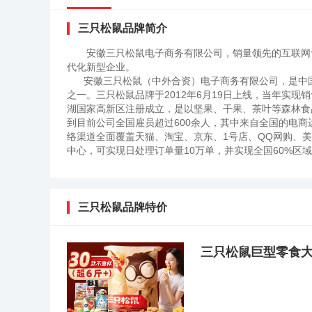
三只松鼠品牌简介
安徽三只松鼠电子商务有限公司，销量领先的互联网
代化新型企业。
安徽三只松鼠（中外合资）电子商务有限公司，是中国
之一。三只松鼠品牌于2012年6月19日上线，当年实现销售
湖国家高新区注册成立，是以坚果、干果、茶叶等森林食
到目前公司全国雇员超过600余人，其中来自全国的电商运
络渠道全面覆盖天猫、淘宝、京东、1号店、QQ网购、
中心，可实现日处理订单量10万单，并实现全国60%
下联动的立体销售网络，形成了“一主两翼三侧”的立体全
线下投食店，目前已在全国落地超过70家；2018年5
沿街商铺；2018年9月，三只松鼠推出了新零售新物种
利店。当前，三只松鼠正加快从电商品牌向数字化供应链
三只松鼠品牌特价
通过更广泛的渠道连接消费者，把两者之间的链路做得更短
2013年5月再次获得今日资本等617万美元的B轮融
5万平米的电商运营总部。三只松鼠创始人章燎原先生，
三只松鼠巨型零食大
专业协会电子商务工作组长、淘宝天猫智囊团首届智囊团