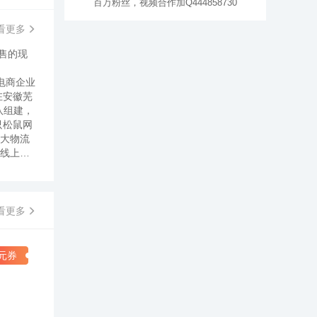
百万粉丝，视频合作加Q444858730
看更多
售的现
电商企业
在安徽芜
队组建，
只松鼠网
三大物流
立线上线
出首家
向线下
的零食便
一方面
看更多
一年后，
建设超过
工业坚果
0元券