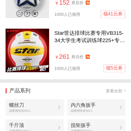
152
券后价
￥
领41元券
1000人已领用
Star世达排球比赛专用VB315-
34大学生考试训练球225+专业
定制logo
261
券后价
￥
领5元券
1000人已领用
产品系列
查看全部
螺丝刀
内六角扳手
品牌榜排名NO.1
品牌榜排名NO.1
千斤顶
扭矩扳手
品牌榜排名NO.1
品牌榜排名NO.1