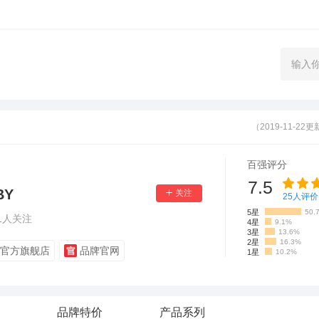
（2019-11-22
百强评分
7.5
BY
25
人评价
5星
50.
1
人关注
4星
9.1%
3星
13.6%
2星
16.3%
官方旗舰店
品牌官网
1星
10.2%
品牌特价
产品系列