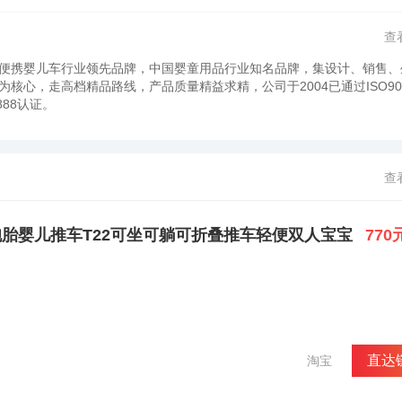
查
便携婴儿车行业领先品牌，中国婴童用品行业知名品牌，集设计、销售、
心，走高档精品路线，产品质量精益求精，公司于2004已通过ISO90
888认证。
查
双胞胎婴儿推车T22可坐可躺可折叠推车轻便双人宝宝
770
直达
淘宝