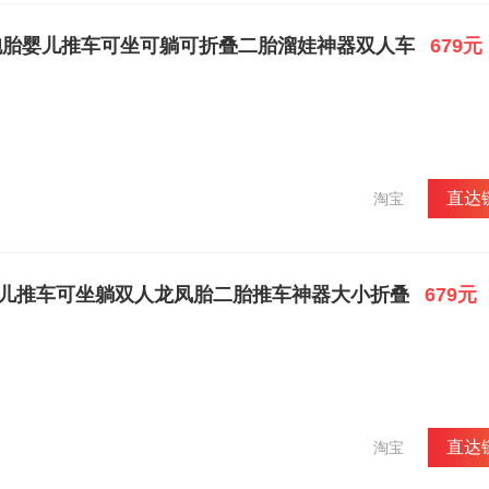
贝双胞胎婴儿推车可坐可躺可折叠二胎溜娃神器双人车
679元
直达
淘宝
婴儿推车可坐躺双人龙凤胎二胎推车神器大小折叠
679元
直达
淘宝