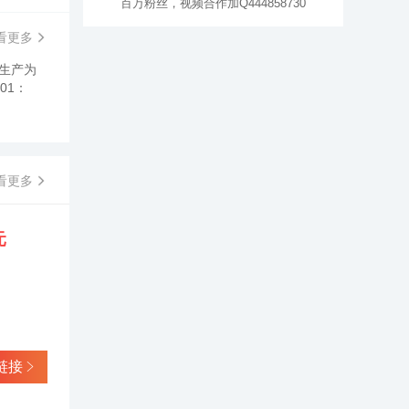
百万粉丝，视频合作加Q444858730
看更多
生产为
01：
看更多
元
链接