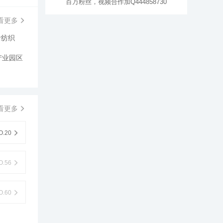
百万粉丝，视频合作加Q444858730
看更多
针纺织
产业园区
看更多
.20
.56
.60