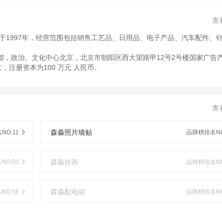
查
于1997年，经营范围包括销售工艺品、日用品、电子产品、汽车配件、
，政治、文化中心北京，北京市朝阳区西大望路甲12号2号楼国家广告
立，注册资本为100 万元 人民币。
查
森淼照片墙贴
NO.11
品牌榜排名NO
森淼挂画
O.50
品牌榜排名NO
森淼配电箱
O.58
品牌榜排名NO