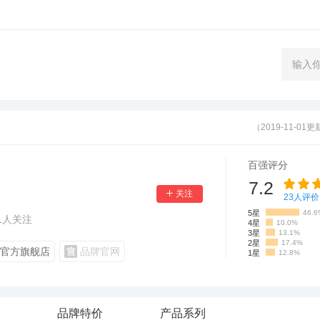
（2019-11-01
百强评分
7.2
23
人评价
5星
46.6
1
人关注
4星
10.0%
3星
13.1%
2星
17.4%
官方旗舰店
品牌官网
1星
12.8%
品牌特价
产品系列