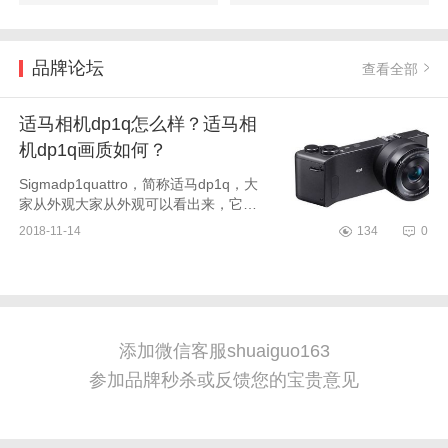
品牌论坛
查看全部
适马相机dp1q怎么样？适马相
机dp1q画质如何？
Sigmadp1quattro，简称适马dp1q，大
家从外观大家从外观可以看出来，它小
巧轻便，重量很轻。大概是这个世界上
2018-11-14
134
0
目前能达到4000万象素的最小最轻的微
单机器了。适马这...
添加微信客服shuaiguo163
参加品牌秒杀或反馈您的宝贵意见