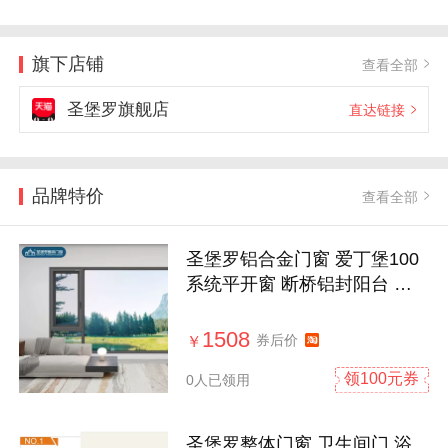
旗下店铺
查看全部
圣堡罗旗舰店
直达链接
品牌特价
查看全部
圣堡罗铝合金门窗 爱丁堡100
系统平开窗 断桥铝封阳台 定
制隔音窗
1508
券后价
￥
领100元券
0人已领用
圣堡罗整体门窗 卫生间门 浴