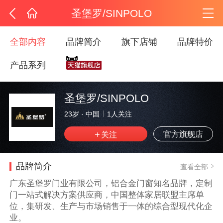
圣堡罗/SINPOLO
全部内容
品牌简介
旗下店铺
品牌特价
产品系列
圣堡罗/SINPOLO
23岁
·
中国
1
人关注
官方旗舰店
品牌简介
查看全部
广东圣堡罗门业有限公司，铝合金门窗知名品牌，定制
门一站式解决方案供应商，中国整体家居联盟主席单
位，集研发、生产与市场销售于一体的综合型现代化企
业。