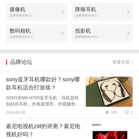
摄像机
降噪耳机
品牌榜排名NO.1
品牌榜排名NO.1
数码相机
投影机
品牌榜排名NO.1
品牌榜排名NO.1
品牌论坛
查看全部
sony蓝牙耳机哪款好？sony哪
款耳机适合打游戏？
SONY的WI-H700蓝牙无机，耳机是特
别好的耳机，价格挺漂亮，外观颜色和
图片上的差不多，音质很好，刚刚买
2019-06-20
243
1
到，煲耳机没煲够，煲够了应该会更
好。包装配置呢，不能说...
索尼电视机z9f的评测？索尼电
视机好吗？