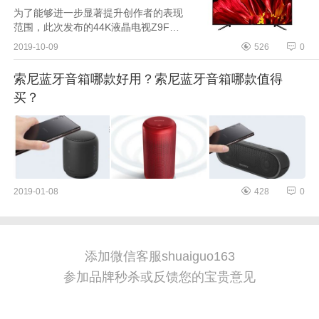
为了能够进一步显著提升创作者的表现
范围，此次发布的44K液晶电视Z9F搭
载了4KHDR图像处理芯片X1旗舰版，
2019-10-09
526
0
相比X1进阶版，X1旗舰版实现了约两倍
的画质处理能力提升，...
索尼蓝牙音箱哪款好用？索尼蓝牙音箱哪款值得
买？
2019-01-08
428
0
添加微信客服shuaiguo163
参加品牌秒杀或反馈您的宝贵意见