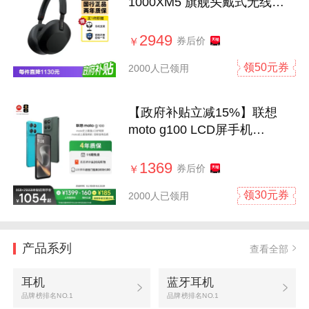
1000XM5 旗舰头戴式无线蓝
牙主动降噪耳机
2949
券后价
￥
领50元券
2000人已领用
【政府补贴立减15%】联想
moto g100 LCD屏手机
7000mAh超强续航索尼5000
万影像NFC多场景应用摩托罗
1369
券后价
￥
拉旗舰店
领30元券
2000人已领用
产品系列
查看全部
耳机
蓝牙耳机
品牌榜排名NO.1
品牌榜排名NO.1