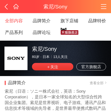
索尼/Sony
全部内容
品牌简介
旗下店铺
品牌特价
产品系列
品牌论坛
索尼/Sony
80岁
·
日本
13
人关注
官方旗舰店
品牌简介
查看全部
索尼（日语：ソニー株式会社，英语：Sony
Corporation），是日本一家全球知名的大型综合性跨
国企业集团。索尼是世界视听、电子游戏、通讯产品和
信息技术等领域的先导者，是世界最早便携式数码产品